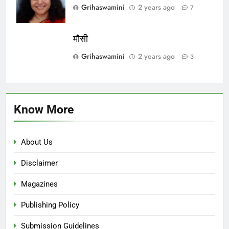
Grihaswamini
2 years ago
7
मौसी
Grihaswamini
2 years ago
3
Know More
About Us
Disclaimer
Magazines
Publishing Policy
Submission Guidelines