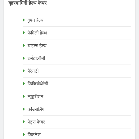
गृहस्वामिनी हेल्थ केयर
वुमन हेल्थ
फैमिली हेल्थ
चाइल्ड हेल्थ
डर्मटालॉजी
पैरेनटी
फिजियोथेरेपी
न्यूट्रीशन
कॉउंसलिंग
पेट्स केयर
फिटनेस