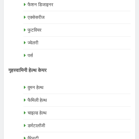
फैशन डिजाइनर
एक्सेसरीज
फुटवियर
ज्वेलरी
पर्स
गृहस्वामिनी हेल्थ केयर
वुमन हेल्थ
फैमिली हेल्थ
चाइल्ड हेल्थ
डर्मटालॉजी
पैरेनटी