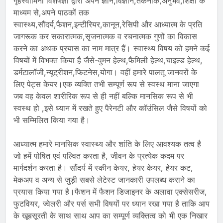
गृहस्वामिनी विशेषज्ञों द्वारा अपने ज्ञान,विज्ञान,तकनीक,अनुभव,शिक्षा के
माध्यम से,अपने पाठकों तक
स्वास्थ्य,सौंदर्य,फैशन,इन्टीरियर,कानून,रेसिपी और आध्यात्म के प्रति
जागरूक कर सकारात्मक,सृजनात्मक व रचनात्मक गुणों का विकास
करने का अथक प्रयास का नाम मात्र हैं। स्वास्थ्य विषय को हमने कई
विषयों में विभक्त किया है जैसे-वुमन हेल्थ,फैमिली हेल्थ,चाइल्ड हेल्थ,
डर्मटालॉजी,न्यूट्रीशन,फिटनेस,योगा। वहीं हमारे पालतू जानवरों के
लिए पेट्स केयर।एक व्यक्ति तभी सम्पूर्ण रूप से स्वस्थ माना जाएगा
जब वह केवल शारीरिक रूप से ही नहीं बल्कि मानसिक रूप से भी
स्वस्थ हो ,इसे ध्यान में रखते हुए पैरेनटी और कॉउंसिल जैसे विषयों को
भी सम्मिलित किया गया है।
आध्यात्म हमारे मानसिक स्वास्थ्य और शांति के लिए आवश्यक तत्व है
जो हमें पोषित एवं पल्वित करता है, जीवन के प्रत्येक कदम पर
मार्गदर्शन करता है। सौंदर्य में स्कीन केयर, हेयर केयर, हेयर कट,
मेकअप व अन्य से जुड़ी सबसे लेटेस्ट जानकारी उपलब्ध कराने का
प्रयास किया गया है।फैशन में फैशन डिजाइनर के अलावा एक्सेसरीज,
फुटवियर, ज्वेलरी और पर्स सभी विषयों पर ध्यान रखा गया है ताकि आप
के खूबसूरती के साथ साथ आप का सम्पूर्ण व्यक्तित्व को भी एक निखार