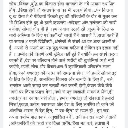
सोच .विवेक ,बुद्धि का विकास होगा मानवता के नये आयाम स्थापित
होंगे ..शिक्षा होगी तो अन्तश्चेतना का भी उत्कर्ष होगा …पर कितना
दुःख होता है ये पंक्तियाँ लिखते हुए की परिवर्तनों के दौर से गुजर कर
भी शिक्षित होते हुए भी हमने क्रूरता -संवेदना और नृशंसता की सारी
वर्जनाएं सीमाएं तोड़ दी हैं ।हम आवाज उठातें रहें ,जुल्म के खिलाफ
नारी अस्मिता के लिए पर कहाँ खो जाती हैं वे आवाजें ?..सत्ता बहरी है
या समाज ? पहले विदेशियों ,अंग्रेजों से संघर्ष था पर आज अपनों से
हैं, अपनों से अपनों का यह युद्ध ज्यादा कठिन है लेकिन हम हताश नहीं
हैं । उम्मीद की किरणें अभी धूमिल नहीं हुई हैं क्योंकि हम संघर्ष करना
जानते हैं ,देश पर बलिदान होने वाले शहीदों की कुर्बानियां व्यर्थ नहीं
जाएँगी,अपनी सोच और विचारधारा में क्रांतिकारी परिवर्त्तन लाना
होगा,अपने गणतंत्र की आत्मा को समझना होगा, जो हमारे लोकतंत्र
के हित के लिए है, सामाजिक विकास और उन्नति के लिए हैं , उसे
अनमोल थाती समझ कर उसकी रक्षा करनी होगी,केवल ऊँचे ऊँचे
भवनों पर तिरंगा फहरा देना ,मंचों से प्रभावशाली भाषण दे लेना,ही
गणतंत्र का स्वागत नहीं होता , हमारा गणतंत्र तो संवरता है हमारी
निष्ठां,एकता,कर्तव्य परायणता और देश के लिए समर्पित हो जाने की
आंतरिक भावना से देश हित, ”’ स्व-हित” से ऊपर हो , हम सब
अपना कर्तव्य पालनकर, अनुशासित बनें , तभी हम राह भटके नेताओं
,अधिकारियों को ‘सही राह दिखा पायेंगे.हिंसा मत करें, हताशा में