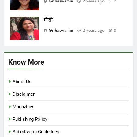
Grihaswamini
2 years ago
7
मौसी
Grihaswamini
2 years ago
3
Know More
About Us
Disclaimer
Magazines
Publishing Policy
Submission Guidelines