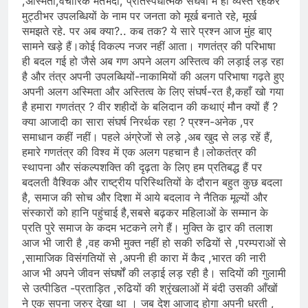
,अस्मिता,वैचारिक मतभेदों, प्रतिस्पर्धात्मक संघर्षों में ही व्यस्त रहकर
मुट्ठीभर उपलब्धियों के नाम पर जनता को मूर्ख बनाते रहे, मूर्ख
समझते रहे. पर अब क्या?.. कब तक? ये सारे प्रश्न आज मुंह बाए
सामने खड़े हैं।कोई विकल्प नजर नहीं आता। गणतंत्र की परिभाषा
ही बदल गई हो जैसे अब गण अपने अलग अस्तित्व की लड़ाई लड़ रहा
है और तंत्र अपनी उपलब्धियों-नाकामियों की अलग परिभाषा गढ़ते हुए
अपनी अलग अस्मिता और अस्तित्व के लिए संघर्ष-रत है,कहाँ खो गया
है हमारा गणतंत्र ? वीर शहीदों के बलिदान की कथाएं मौन क्यों हैं ?
क्या आजादी का सारा संघर्ष निरर्थक रहा ? प्रश्न-अनेक ,पर
समाधान कहीं नहीं। पहले अंग्रेजों से लड़े ,अब खुद से लड़ रहें हैं,
हमारे गणतंत्र की विश्व में एक अलग पहचान है।लोकतंत्र की
स्थापना और संकल्पशक्ति की दृढ़ता के लिए हम प्रतिबद्ध हैं पर
बदलती वैश्विक और राष्ट्रीय परिस्थितियों के दौरान बहुत कुछ बदला
है, समाज की सोच और दिशा में आये बदलाव ने नैतिक मूल्यों और
संस्कारों को हानि पहुंचाई है,सबसे बढ़कर महिलाओं के सम्मान के
प्रति पुरे समाज के कदम भटकने लगे हैं। मुक्ति के द्वार की तलाश
आज भी जारी है ,वह कभी मुक्त नहीं हो सकी रुढियों से ,परम्पराओं से
,सामाजिक विसंगतियों से ,अपनी ही कारा में कैद ,भारत की नारी
आज भी अपने जीवन संघर्षों की लड़ाई लड़ रही है। सदियों की गुलामी
से उत्पीडित -प्रताड़ित ,रुढियों की श्रृंखलाओं में बंदी उसकी आँखों
ने एक सपना जरुर देखा था । जब देश आजाद होगा अपनी धरती ,