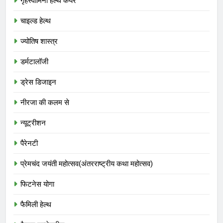
गृहस्वामिनी हेल्थ केयर
चाइल्ड हेल्थ
ज्योतिष शास्त्र
डर्मटालॉजी
ड्रेस डिजाइन
नीरजा की कलम से
न्यूट्रीशन
पैरेनटी
प्रेमचंद जयंती महोत्सव(अंतरराष्ट्रीय कथा महोत्सव)
फिटनेस योगा
फैमिली हेल्थ