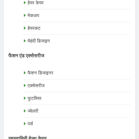
हेयर केयर
मेकअप
हेयरकट
मेहंदी डिजाइन
फैशन एंड एक्सेसरीज
फैशन डिजाइनर
एक्सेसरीज
फुटवियर
ज्वेलरी
पर्स
गृहस्वामिनी हेल्थ केयर