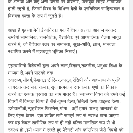
के अलावा और कई अन्य विषयों पर वेबिनार, फेसबुक लाइव आयोजित
होती रहती हैं, जिनमें विश्व के विभिन्न देशों के प्रतिष्ठित साहित्यकार व
विशेषज्ञ वक्ता के रूप में जुड़ते हैं।
आशा है गृहस्वामिनी ई-पत्रिका एक वैश्विक सशक्त आव़ाज बनकर
उभरेगी सामाजिक, राजनैतिक, वैज्ञानिक एवं आध्यात्मिक चेतना जागृत
करने में, जो वैश्विक स्तर पर समानता, सुख-शांति, ज्ञान, मानवता
स्थापित करने में महत्त्वपूर्ण भूमिका निभाएं।
गृहस्वामिनी विशेषज्ञों द्वारा अपने ज्ञान,विज्ञान,तकनीक,अनुभव,शिक्षा के
माध्यम से,अपने पाठकों तक
स्वास्थ्य,सौंदर्य,फैशन,इन्टीरियर,कानून,रेसिपी और आध्यात्म के प्रति
जागरूक कर सकारात्मक,सृजनात्मक व रचनात्मक गुणों का विकास
करने का अथक प्रयास का नाम मात्र हैं। स्वास्थ्य विषय को हमने कई
विषयों में विभक्त किया है जैसे-वुमन हेल्थ,फैमिली हेल्थ,चाइल्ड हेल्थ,
डर्मटालॉजी,न्यूट्रीशन,फिटनेस,योगा। वहीं हमारे पालतू जानवरों के
लिए पेट्स केयर।एक व्यक्ति तभी सम्पूर्ण रूप से स्वस्थ माना जाएगा
जब वह केवल शारीरिक रूप से ही नहीं बल्कि मानसिक रूप से भी
स्वस्थ हो ,इसे ध्यान में रखते हुए पैरेनटी और कॉउंसिल जैसे विषयों को