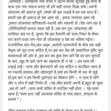
,आत्मदाह। आत्महत्या जैसे कदम न उठायें बल्कि सुलझी हुई सोच के
साथ एक नया समाज बनाएं जो हमें सही रास्ता दिखा सके।अपनी
अंतरात्मा की आवाज सुनें ,संघर्ष की इस लड़ाई में हम सब साथ हैं।
हमारी एक ही आवाज हो देश अमर रहे , हमारा गणतंत्र अमर रहे
,हमारा लोकतंत्र शत्तिशाली-स्थायी और यशस्वी हो।देश जाग रहा है
,परिस्थितियाँ करवट बदल रही हैं ,एक बार पुनः लोकतंत्र की
प्रतिष्ठा दांव पर है, चुनाव कि इस वैतरणी को सत्य निष्ठां के शेयर
पार करने वाला जन-नेता ही लोकतंत्र व देश का भविष्य गढ़ेगा।
राजनीतिक दांव-पेंच,छल-छद्म ,आरोपों-प्रत्यारोपों के बीच एक सही
नेतृत्व को चुन पाना कठिन है,पर इस बार देश की आशान्वित दृष्टि युवा
मतदाताओं की ओर है ,इस बार हम कुछ ऐसा करें कि हर बार चुनावों
के बाद ,खुद के छले जाने का अहसास ही न रहे । हम सत्य की
लड़ाई लड़ें। सत्य और ईमानदारी की राह कठिन व कंटकित जरुर है
पर स्थायी,समतल,और उद्देश्यपूर्ण है,चाहे हम किसी भी दल से जुड़े
हों,इस बार न हम किसी पूर्वाग्रह का शिकार होंगे । न भ्रम में रहेंगे
और न लोभ में सही निर्णय लें ।यह जीत हमारी अपनी है,बहुत हो चुका
,अब तो जागें ।सत्य कभी शक्ति से पराजित नहीं होता । यह सत्य
ध्रुव है,”सत्य हारा नहीं आजतक शक्ति से नाश,संहार ,संग्राम के
सामने ”।
”सिर झुकाना पड़ेगा परशुराम को,शांति के देवता राम के सामने ”।