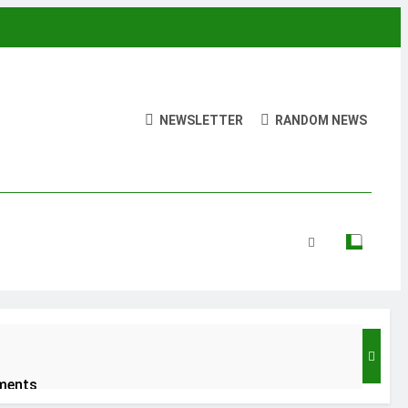
NEWSLETTER
RANDOM NEWS
India’s Neighbourhood Policy Must Change In View Of Emerging Developments