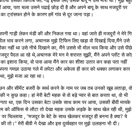
ताया उसकी किताब फट गई इसके लिए उसके बापू ने उसे मारा था। मुझे बहु
ीं आया, पता चला उसने पढाई छोड़ दी है और अपने बापू के साथ मजदूरी पर
ा ट्रांसफर होने के कारण हमें गांव से दूर जाना पड़ा।
अपनी गाड़ी लेकर मंडी की और निकल गया था। वहां जाते ही मजदूरों ने मेरे गिर
मोल भाव करने लगा, अचानक मुझे टिफिन लिए खड़ा वो दिखाई दिया,मैंने उसे
 मौका नहीं था उसे नीचे दिखाने का, मैंने उससे भी मोल भाव किया और उसे पीछे
र पैदल आ रहे थे,अचानक मेरे मन मे शरारत सूझी, मैंने अपने प्लॉट से को
का इशारा किया, वो पास आया मैंने कार का शीशा उतार कर कहा पता नहीं
 अपना गमछा उठाया गले में लपेटा और अकेला ही कार को धक्का लगाकर कार
पथ था, मुझे मजा आ रहा था।
ांछन और सीमेंट बजरी के व्यर्थ करने के नाम पर जब तब उनको खूब लताड़ा, व
न कुछ कहा। हां मेरी बेटी महक से वो बड़े प्यार से बात करता था, वो भी
ीं लगता था, एक दिन उसका बेटा उसके साथ काम पर आया, उसकी बीवी मायके
शाम को ऑफिस से लौटा तो देखा महक उसके लड़के के साथ खेल रही थी, मुझे
 पर चिल्लाया , “मजदूर के बेटे के साथ खेलकर मजदूर ही बनना है क्या? ये
ी तो।” मेरी बीवी ने देखा और इस दुर्व्यवहार पर मुझे उलाहना भी दी।