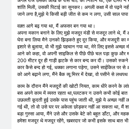
अगले रोज उसकी आंख के पास चोट का निशान था, एक दोस्त ने ब
शांति मिली, उसकी पिटाई का सुनकर। अगली कक्षा में वो पढ़ने नह
जाने लगा है,मुझे ये किसी बड़ी जीत से कम न लगा, उसी साल पापा क
वक़्त आगे बढ़ गया था, मैं अफसर बन गया था।
अपना मकान बनाने के लिए मुझे मजदूर मंडी से मजदूर लाने थे, मैं 
घेरा बना लिया मैने उनको झिड़कते हुए दूर किया, और मजदूरी का 
इशारे से बुलाया, वो भी मुझे पहचान गया था, मेरे लिए इससे अच्छा
आने को कहा, वो अपनी साइकिल से पीछे पीछे चल पड़ा कुछ और मजदू
200 मीटर दूर ही गाड़ी झटके से कार बन्द कर दी। उसको रुकने 
कार कैसे बन्द हो गई, धक्का लगाना पड़ेगा, उसने साईकिल पर से
को आगे बढ़ाने लगा, मैंने बैक व्यू मिरर में देखा, वो पसीने से लथ
काम के दौरान मैंने मजदूरों की खोटी नियत, काम धीरे करने के ल
बस अपने काम में व्यस्त रहता था,पलटकर न उसने कभी कोई बात की 
उछलती कूदती हुई उसके पास पहुंच जाती थी, मुझे ये अच्छा नह
गई थी, तो वो उसे घर पर अकेला छोड़कर नहीं आ सकता था, मैं 
बड़ा गुस्सा आया, मैंने उसे और उसके बेटे को बहुत डाँटा, और महक
हमेशा मजदूर थे मजदूर रहेंगे, खबरदार जो कभी इसके साथ बात भी क