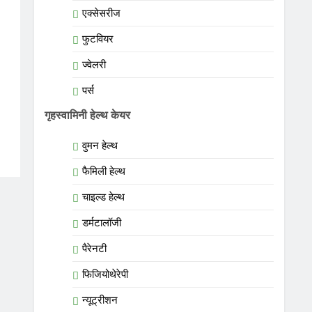
एक्सेसरीज
फुटवियर
ज्वेलरी
पर्स
गृहस्वामिनी हेल्थ केयर
वुमन हेल्थ
फैमिली हेल्थ
चाइल्ड हेल्थ
डर्मटालॉजी
पैरेनटी
फिजियोथेरेपी
न्यूट्रीशन