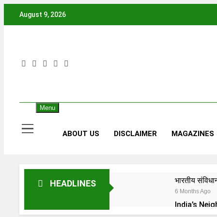
Skip
August 9, 2026
to
content
Menu
ABOUT US
DISCLAIMER
MAGAZINES
भारतीय संविधान
HEADLINES
6 Months Ago
6 Months Ago