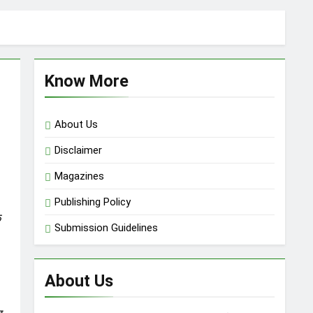
ni गृहस्वामिनी- Sept-Nov 2025
o
11 Months Ago
Know More
About Us
Disclaimer
Magazines
Publishing Policy
े
Submission Guidelines
About Us