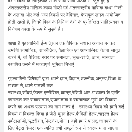
देश-विदेशों के साहित्यकारों के साथ साथ पाठक भी जुड़े हुए हैं।
अंतरराष्ट्रीय मासिक काव्य गोष्ठी एवं अंतरराष्ट्रीय मासिक कथा गोष्ठी
के अलावा और कई अन्य विषयों पर वेबिनार, फेसबुक लाइव आयोजित
होती रहती हैं, जिनमें विश्व के विभिन्न देशों के प्रतिष्ठित साहित्यकार व
विशेषज्ञ वक्ता के रूप में जुड़ते हैं।
आशा है गृहस्वामिनी ई-पत्रिका एक वैश्विक सशक्त आव़ाज बनकर
उभरेगी सामाजिक, राजनैतिक, वैज्ञानिक एवं आध्यात्मिक चेतना जागृत
करने में, जो वैश्विक स्तर पर समानता, सुख-शांति, ज्ञान, मानवता
स्थापित करने में महत्त्वपूर्ण भूमिका निभाएं।
गृहस्वामिनी विशेषज्ञों द्वारा अपने ज्ञान,विज्ञान,तकनीक,अनुभव,शिक्षा के
माध्यम से,अपने पाठकों तक
स्वास्थ्य,सौंदर्य,फैशन,इन्टीरियर,कानून,रेसिपी और आध्यात्म के प्रति
जागरूक कर सकारात्मक,सृजनात्मक व रचनात्मक गुणों का विकास
करने का अथक प्रयास का नाम मात्र हैं। स्वास्थ्य विषय को हमने कई
विषयों में विभक्त किया है जैसे-वुमन हेल्थ,फैमिली हेल्थ,चाइल्ड हेल्थ,
डर्मटालॉजी,न्यूट्रीशन,फिटनेस,योगा। वहीं हमारे पालतू जानवरों के
लिए पेट्स केयर।एक व्यक्ति तभी सम्पूर्ण रूप से स्वस्थ माना जाएगा