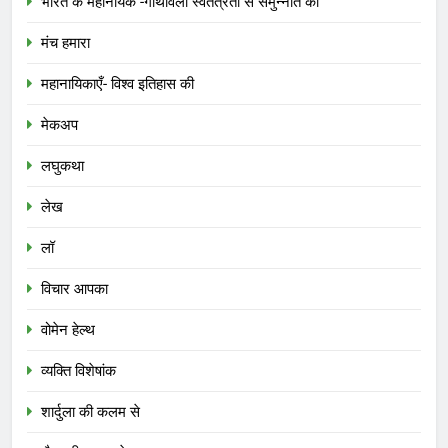
भारत के महानायक -गाथावली स्वतंत्रता से समुन्नति की
मंच हमारा
महानायिकाएँ- विश्व इतिहास की
मेकअप
लघुकथा
लेख
लॉ
विचार आपका
वोमेन हेल्थ
व्यक्ति विशेषांक
शार्दुला की कलम से