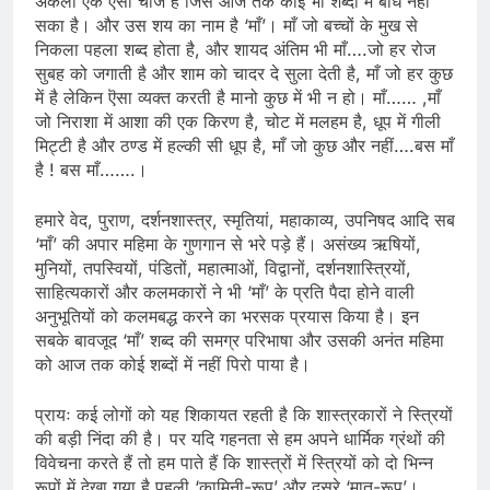
अकेली एक ऎसी चीज है जिसे आज तक कोई भी शब्दों में बाँध नहीं
सका है। और उस शय का नाम है ‘माँ’। माँ जो बच्चों के मुख से
निकला पहला शब्द होता है, और शायद अंतिम भी माँ….जो हर रोज
सुबह को जगाती है और शाम को चादर दे सुला देती है, माँ जो हर कुछ
में है लेकिन ऎसा व्यक्त करती है मानो कुछ में भी न हो। माँ…… ,माँ
जो निराशा में आशा की एक किरण है, चोट में मलहम है, धूप में गीली
मिट्टी है और ठण्ड में हल्की सी धूप है, माँ जो कुछ और नहीं….बस माँ
है ! बस माँ…….।
हमारे वेद, पुराण, दर्शनशास्त्र, स्मृतियां, महाकाव्य, उपनिषद आदि सब
‘माँ’ की अपार महिमा के गुणगान से भरे पड़े हैं। असंख्य ऋषियों,
मुनियों, तपस्वियों, पंडितों, महात्माओं, विद्वानों, दर्शनशास्त्रियों,
साहित्यकारों और कलमकारों ने भी ‘माँ’ के प्रति पैदा होने वाली
अनुभूतियों को कलमबद्ध करने का भरसक प्रयास किया है। इन
सबके बावजूद ‘माँ’ शब्द की समग्र परिभाषा और उसकी अनंत महिमा
को आज तक कोई शब्दों में नहीं पिरो पाया है।
प्रायः कई लोगों को यह शिकायत रहती है कि शास्त्रकारों ने स्त्रियों
की बड़ी निंदा की है। पर यदि गहनता से हम अपने धार्मिक ग्रंथों की
विवेचना करते हैं तो हम पाते हैं कि शास्त्रों में स्त्रियों को दो भिन्न
रूपों में देखा गया है पहली ‘कामिनी-रूप’ और दुसरे ‘मातृ-रूप’।