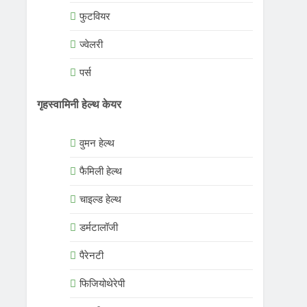
फुटवियर
ज्वेलरी
पर्स
गृहस्वामिनी हेल्थ केयर
वुमन हेल्थ
फैमिली हेल्थ
चाइल्ड हेल्थ
डर्मटालॉजी
पैरेनटी
फिजियोथेरेपी