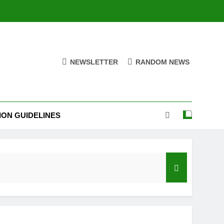
NEWSLETTER
RANDOM NEWS
ION GUIDELINES
India’s Neighbourhood Policy Must Change In View Of Emerging Developments