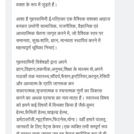
वक्ता के रूप में जुड़ते हैं।
आशा है गृहस्वामिनी ई-पत्रिका एक वैश्विक सशक्त आव़ाज
बनकर उभरेगी सामाजिक, राजनैतिक, वैज्ञानिक एवं
आध्यात्मिक चेतना जागृत करने में, जो वैश्विक स्तर पर
समानता, सुख-शांति, ज्ञान, मानवता स्थापित करने में
महत्त्वपूर्ण भूमिका निभाएं।
गृहस्वामिनी विशेषज्ञों द्वारा अपने
ज्ञान,विज्ञान,तकनीक,अनुभव,शिक्षा के माध्यम से,अपने
पाठकों तक स्वास्थ्य,सौंदर्य,फैशन,इन्टीरियर,कानून,रेसिपी
और आध्यात्म के प्रति जागरूक कर
सकारात्मक,सृजनात्मक व रचनात्मक गुणों का विकास
करने का अथक प्रयास का नाम मात्र हैं। स्वास्थ्य विषय
को हमने कई विषयों में विभक्त किया है जैसे-वुमन
हेल्थ,फैमिली हेल्थ,चाइल्ड हेल्थ,
डर्मटालॉजी,न्यूट्रीशन,फिटनेस,योगा। वहीं हमारे पालतू
जानवरों के लिए पेट्स केयर।एक व्यक्ति तभी सम्पूर्ण रूप
से स्वस्थ माना जाएगा जब वह केवल शारीरिक रूप से ही