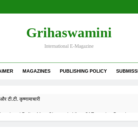
Grihaswamini
International E-Magazine
AIMER
MAGAZINES
PUBLISHING POLICY
SUBMISS
और टी.टी. कृष्णामाचारी
EMORY OF DESH RATNA Dr. RAJENDRA PRASAD