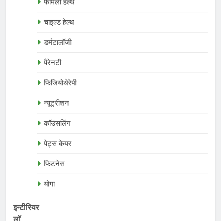
फैमिली हेल्थ
चाइल्ड हेल्थ
डर्मटालॉजी
पैरेनटी
फिजियोथेरेपी
न्यूट्रीशन
कॉउंसलिंग
पेट्स केयर
फिटनेस
योगा
इन्टीरियर
लॉ