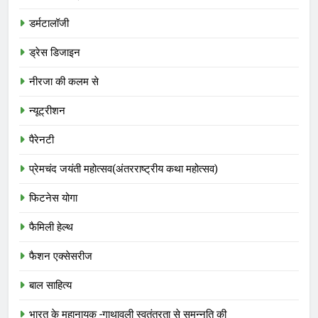
डर्मटालॉजी
ड्रेस डिजाइन
नीरजा की कलम से
न्यूट्रीशन
पैरेनटी
प्रेमचंद जयंती महोत्सव(अंतरराष्ट्रीय कथा महोत्सव)
फिटनेस योगा
फैमिली हेल्थ
फैशन एक्सेसरीज
बाल साहित्य
भारत के महानायक -गाथावली स्वतंत्रता से समुन्नति की