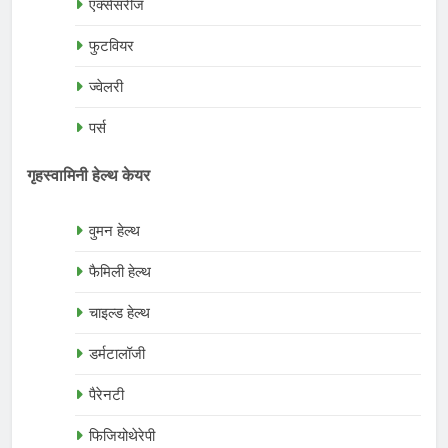
एक्सेसरीज
फुटवियर
ज्वेलरी
पर्स
गृहस्वामिनी हेल्थ केयर
वुमन हेल्थ
फैमिली हेल्थ
चाइल्ड हेल्थ
डर्मटालॉजी
पैरेनटी
फिजियोथेरेपी