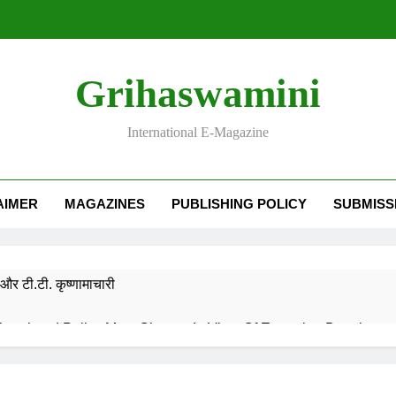
Grihaswamini
International E-Magazine
AIMER
MAGAZINES
PUBLISHING POLICY
SUBMISS
और टी.टी. कृष्णामाचारी
EMORY OF DESH RATNA Dr. RAJENDRA PRASAD