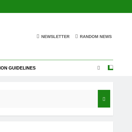
NEWSLETTER
RANDOM NEWS
ION GUIDELINES
India’s Neighbourhood Policy Must Change In View Of Emerging Developments