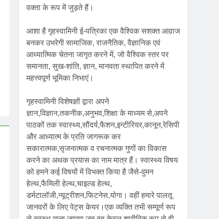
वक्ता के रूप में जुड़ते हैं।
आशा है गृहस्वामिनी ई-पत्रिका एक वैश्विक सशक्त आव़ाज
बनकर उभरेगी सामाजिक, राजनैतिक, वैज्ञानिक एवं
आध्यात्मिक चेतना जागृत करने में, जो वैश्विक स्तर पर
समानता, सुख-शांति, ज्ञान, मानवता स्थापित करने में
महत्त्वपूर्ण भूमिका निभाएं।
गृहस्वामिनी विशेषज्ञों द्वारा अपने
ज्ञान,विज्ञान,तकनीक,अनुभव,शिक्षा के माध्यम से,अपने
पाठकों तक स्वास्थ्य,सौंदर्य,फैशन,इन्टीरियर,कानून,रेसिपी
और आध्यात्म के प्रति जागरूक कर
सकारात्मक,सृजनात्मक व रचनात्मक गुणों का विकास
करने का अथक प्रयास का नाम मात्र हैं। स्वास्थ्य विषय
को हमने कई विषयों में विभक्त किया है जैसे-वुमन
हेल्थ,फैमिली हेल्थ,चाइल्ड हेल्थ,
डर्मटालॉजी,न्यूट्रीशन,फिटनेस,योगा। वहीं हमारे पालतू
जानवरों के लिए पेट्स केयर।एक व्यक्ति तभी सम्पूर्ण रूप
से स्वस्थ माना जाएगा जब वह केवल शारीरिक रूप से ही