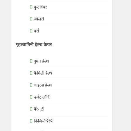
फुटवियर
ज्वेलरी
पर्स
गृहस्वामिनी हेल्थ केयर
वुमन हेल्थ
फैमिली हेल्थ
चाइल्ड हेल्थ
डर्मटालॉजी
पैरेनटी
फिजियोथेरेपी