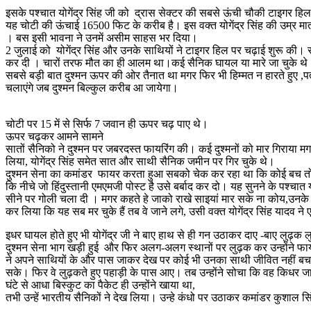
इसके पश्चात योगेंद्र सिंह जी को द्रास सेक्टर की सबसे ऊंची चौकी टाइगर हिल
यह चोटी की ऊंचाई 16500 फिट के करीब है। इस वक्त योगेंद्र सिंह की उम्र मा
। बस इसी भावना ने उनमें असीम साहस भर दिया।
2 जुलाई को योगेंद्र सिंह और उनके साथियों ने टाइगर हिल पर चढ़ाई शुरू की। रात
कर दी । चारों तरफ मौत का ही आलम था।कई सैनिक घायल या मारे जा चुके थे
सबसे बड़ी बात दुश्मन ऊपर की ओर तैनात था मगर फिर भी हिम्मत न हारते हुए ,पत्थ
चलाएंगे जब दुश्मन बिल्कुल करीब आ जायेगा।
चोटी पर 15 में से सिर्फ 7 जवान ही ऊपर चढ़ पाए थे।
ऊपर चढ़कर आमने सामने
सातों सैनिको ने दुश्मन पर जबरदस्त फायरिंग की। कई दुश्मनों को मार गिराया मग
लिया, योगेंद्र सिंह समेत सात और साथी सैनिक जमीन पर गिर चुके थे।
दुश्मन सेना का कमांडर फायर करता हुआ सबको चेक कर रहा था कि कोई बच तो नहीं गया
कि नीचे जो हिंदुस्तानी एमएमजी पोस्ट है उसे बर्बाद कर दो। यह सुनने के पश्चात यो
सीने पर गोली चला दी । मगर कहते हे जाको राखे साइयां मार सके ना कोय,उनके प
कर लिया कि यह सब मर चुके हैं तब वे जाने लगे, उसी वक्त योगेंद्र सिंह यादव
इधर घायल होते हुए भी योगेंद्र जी ने बाए हाथ से ही गन उठाकर दाए -बाए लुढ
दुश्मन सेना भाग खड़ी हुई और फिर अलग-अलग स्थानों पर लुढ़क कर उन्होंने फाय
ने अपने साथियों के और पास जाकर देख पर कोई भी उनका साथी जीवित नहीं बचा 
सके। फिर वे लुढ़कते हुए पहाड़ी के पास आए। तब उन्होंने सोचा कि वह किधर ज
घंटे से आधा बिस्कुट का पैकेट ही उन्होंने खाया था,
तभी उन्हें भारतीय सैनिकों ने देख लिया। उन्हे कंधो पर उठाकर कमांडर कुशाल स