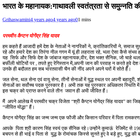
भारत के महानायक:गाथावली स्वतंत्रता से समुन्नति की-
Grihaswamini
4 years ago
4 years ago
0
1 mins
परमवीर-कैप्टन योगेंद्र सिंह यादव
हम कहते हैं आजादी हमें देश के नेताओं ने नागरिकों ने, क्रांतिकारियों ने, समा
रहे और हमारे देश का तिरंगा नील गगन में यूं ही लहराता रहे, भला ऐसा कैसे संभव 
यह सिर्फ और सिर्फ देश के जांबाज महानायक,वीर, देश भक्त सैनिक, जो चाहे थल स
बर्फीली चोटियों पर , तपते हुए रेगिस्तान में,अपनी जान की परवाह न करते हुवे देश क
उनके ही बदौलत हम सब भारतवासी चैन की नींद अपने अपने घरों में सोते हैं।
जल सेना, थल सेना एवं वायु सेना, तीनों सेनाओं में युद्ध स्थल पर अपनी बहादुरी,
सेनाओं का सर्वोच्च पदक पुरस्कार है। अभी तक यह पुरस्कार अधिकतर स्थिति में 
इस चक्र को प्राप्त करने वाले तीन जवान ही अभी जीवित हैं।
मैं अपने आलेख में परमवीर चक्र विजेता “श्री कैप्टन योगेंद्र सिंह यादव” का ज
“जीवित योद्धा” हैं।
कैप्टन योगेंद्र सिंह का जन्म जन्म एक फौजी और किसान परिवार में पिता रामकरण
आपके पिता श्री कारण सिंह स्वयं एक सैनिक रहे।उन्होंने कुमाऊं रेजिमेंट से 1965 
बचपन से ही भाई व पिता से युद्ध के रोमांचक किस्से सुनते हुए वे बड़े हुए, युद्ध 