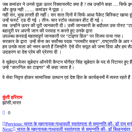
जब कमांडर ने उनसे पूछा ऊपर रिक्वायरमेंट क्या है ? तब उन्होंने कहा … सिर्फ इ
और कुछ नही …… कमांडर ने पूछा ।
नही सर, भुख लगती ही नहीं। सर सात दिनों में सिर्फ आधा पैकेट बिस्किट खाया हू
उन्हें फर्स्ट एड दी गई । तीन- चार स्टोव जलाकर हीट दी गई ।
तब उन्होंने ऊपर की पूरी जानकारी दी। उसी जानकारी के बदौलत उस पोस्ट “
बहादुरी पर अपनी जान की परवाह न करते हुए उनके द्वारा
उपलब्ध करवाई महतवपूर्ण जानकारी पर “टाइगर हिल” पर विजय पाया गया।
सरकार के द्वारा उन्हें सेना का सर्वोच्च पदक “परमवीर चक्र” ,राष्ट्रपति के आ
हम उनके माता को नमन करते हैं जिन्होंने ऐसे वीर सपूत को जन्म दिया और हम सैल्
उदाहरण वा देश प्रेम की प्रेरणा दी ।
वे सूबेदार,मेजर सूबेदार ऑनरेरी कैप्टन योगेंद्र सिंह सूबेदार के पद से रिटायर हुए ह
उन्हे “कारगिल का टाइगर” भी कहा जाता है।
वे सेवा निवृत्त होकर सामाजिक उत्थान एवं देश हित के कार्यक्रमों में व्यस्त रहते हैं।
कुंती हरिराम
झांसी,भारत
0
Post
Previous:
भारत के महानायक:गाथावली स्वतंत्रता से समुन्नति की- डॉ राम म
Next:
भारत के महानायक:गाथावली स्वतंत्रता से समुन्नति की- डॉ बिधानचंद्र