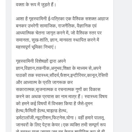
वक्ता के रूप में जुड़ते हैं।
आशा है गृहस्वामिनी ई-पत्रिका एक वैश्विक सशक्त आव़ाज
बनकर उभरेगी सामाजिक, राजनैतिक, वैज्ञानिक एवं
आध्यात्मिक चेतना जागृत करने में, जो वैश्विक स्तर पर
समानता, सुख-शांति, ज्ञान, मानवता स्थापित करने में
महत्त्वपूर्ण भूमिका निभाएं।
गृहस्वामिनी विशेषज्ञों द्वारा अपने
ज्ञान,विज्ञान,तकनीक,अनुभव,शिक्षा के माध्यम से,अपने
पाठकों तक स्वास्थ्य,सौंदर्य,फैशन,इन्टीरियर,कानून,रेसिपी
और आध्यात्म के प्रति जागरूक कर
सकारात्मक,सृजनात्मक व रचनात्मक गुणों का विकास
करने का अथक प्रयास का नाम मात्र हैं। स्वास्थ्य विषय
को हमने कई विषयों में विभक्त किया है जैसे-वुमन
हेल्थ,फैमिली हेल्थ,चाइल्ड हेल्थ,
डर्मटालॉजी,न्यूट्रीशन,फिटनेस,योगा। वहीं हमारे पालतू
जानवरों के लिए पेट्स केयर।एक व्यक्ति तभी सम्पूर्ण रूप
से स्वस्थ माना जाएगा जब वह केवल शारीरिक रूप से ही