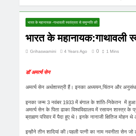
UNFORTUNAT
8 Months Ago
ऊँची उड़ान को म
भारत के महानायक -गाथावली स्वतंत्रता से समुन्नति की
12 Months Ago
भारत के महानायक:गाथावली स्वत
0
Grihaswamini
4 Years Ago
1 Mins
डॉ अमर्त्य सेन
अमर्त्य सेन अर्थशास्त्री हैं। इनका अध्ययन,चिंतन और अनुसंधा
इनका जन्म 3 नवंबर 1933 में बंगाल के शांति-निकेतन में ह
अमर्त्य सेन के पिता ढाका विश्वविद्यालय में रसायन शास्त्र क
ब्राह्मण परिवार में पैदा हुए थे। इनके नानाजी क्षितिज मोहन थे
इन्होंने तीन‌ शादियां की।पहली पत्नी का नाम नवनीता सेन ज