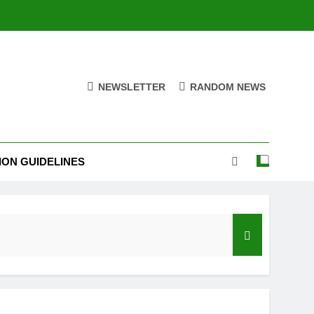
NEWSLETTER
RANDOM NEWS
ION GUIDELINES
India’s Neighbourhood Policy Must Change In View Of Emerging Developments