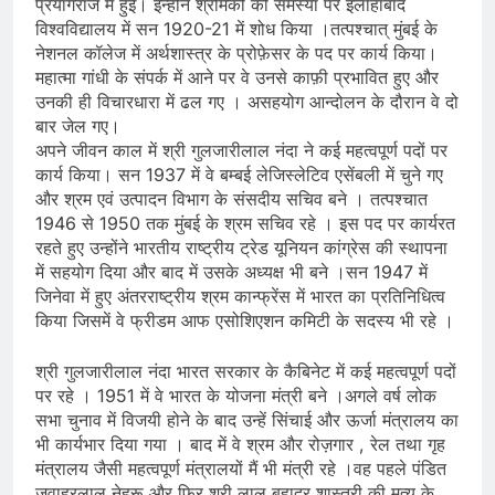
प्रयागराज में हुई। इन्होनें श्रमिकों की समस्या पर इलाहाबाद
विश्वविद्यालय में सन 1920-21 में शोध किया ।तत्पश्चात् मुंबई के
नेशनल कॉलेज में अर्थशास्त्र के प्रोफ़ेसर के पद पर कार्य किया।
महात्मा गांधी के संपर्क में आने पर वे उनसे काफ़ी प्रभावित हुए और
उनकी ही विचारधारा में ढल गए । असहयोग आन्दोलन के दौरान वे दो
बार जेल गए।
अपने जीवन काल में श्री गुलजारीलाल नंदा ने कई महत्वपूर्ण पदों पर
कार्य किया। सन 1937 में वे बम्बई लेजिस्लेटिव एसेंबली में चुने गए
और श्रम एवं उत्पादन विभाग के संसदीय सचिव बने । तत्पश्चात
1946 से 1950 तक मुंबई के श्रम सचिव रहे । इस पद पर कार्यरत
रहते हुए उन्होंने भारतीय राष्ट्रीय ट्रेड यूनियन कांग्रेस की स्थापना
में सहयोग दिया और बाद में उसके अध्यक्ष भी बने ।सन 1947 में
जिनेवा में हुए अंतरराष्ट्रीय श्रम कान्फ्रेंस में भारत का प्रतिनिधित्व
किया जिसमें वे फ्रीडम आफ एसोशिएशन कमिटी के सदस्य भी रहे ।
श्री गुलजारीलाल नंदा भारत सरकार के कैबिनेट में कई महत्वपूर्ण पदों
पर रहे । 1951 में वे भारत के योजना मंत्री बने ।अगले वर्ष लोक
सभा चुनाव में विजयी होने के बाद उन्हें सिंचाई और ऊर्जा मंत्रालय का
भी कार्यभार दिया गया । बाद में वे श्रम और रोज़गार , रेल तथा गृह
मंत्रालय जैसी महत्वपूर्ण मंत्रालयों मैं भी मंत्री रहे ।वह पहले पंडित
जवाहरलाल नेहरू और फिर श्री लाल बहादुर शास्त्री की मृत्यु के