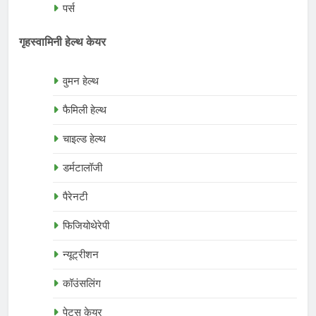
पर्स
गृहस्वामिनी हेल्थ केयर
वुमन हेल्थ
फैमिली हेल्थ
चाइल्ड हेल्थ
डर्मटालॉजी
पैरेनटी
फिजियोथेरेपी
न्यूट्रीशन
कॉउंसलिंग
पेट्स केयर