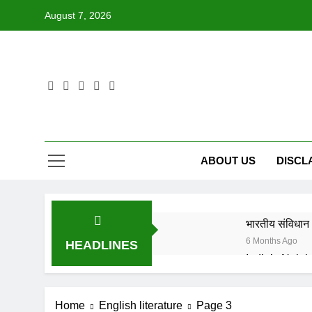
Skip
August 7, 2026
to
content
ABOUT US
DISCL
भारतीय संविधान 
6 Months Ago
HEADLINES
6 Months Ago
IN FOND M
Home
English literature
Page 3
8 Months Ago