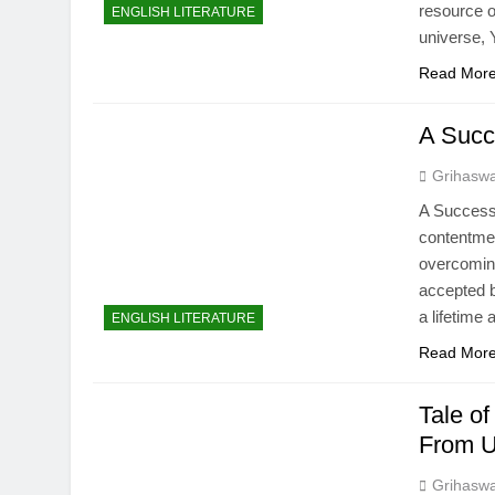
resource o
ENGLISH LITERATURE
universe, 
Read Mor
A Suc
Grihasw
A Successf
contentmen
overcoming
accepted be
a lifetim
ENGLISH LITERATURE
Read Mor
Tale o
From U
Grihasw