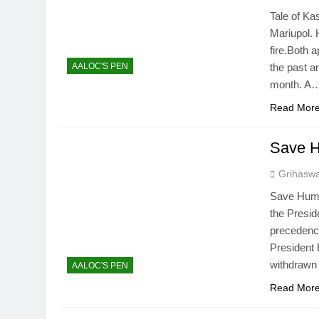
Tale of K
Mariupol.
fire.Both 
AALOC'S PEN
the past a
month. A
Read Mor
Save H
Grihasw
Save Huma
the Presid
precedence
President
withdrawn 
AALOC'S PEN
Read Mor