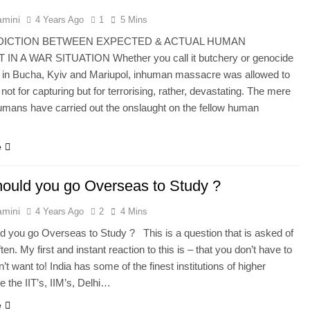
amini
4 Years Ago
1
5 Mins
ICTION BETWEEN EXPECTED & ACTUAL HUMAN
N A WAR SITUATION Whether you call it butchery or genocide
ty in Bucha, Kyiv and Mariupol, inhuman massacre was allowed to
not for capturing but for terrorising, rather, devastating. The mere
humans have carried out the onslaught on the fellow human
e
ould you go Overseas to Study ?
amini
4 Years Ago
2
4 Mins
 you go Overseas to Study ? This is a question that is asked of
en. My first and instant reaction to this is – that you don’t have to
n’t want to! India has some of the finest institutions of higher
ke the IIT’s, IIM’s, Delhi…
e