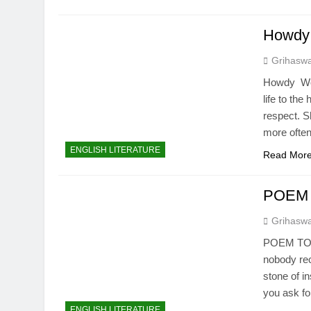
Howd
Grihasw
Howdy Wom
life to th
respect. Sh
more often
ENGLISH LITERATURE
Read Mor
POEM 
Grihasw
POEM TO F
nobody rec
stone of i
you ask fo
ENGLISH LITERATURE