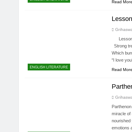
Read Mor
Lesson
Grihasw
Lessons o
Strong tr
Which burn
“I love yo
ENGLISH LITERATURE
Read Mor
Parthe
Grihasw
Parthenon 
miracle of
nourished
emotions a