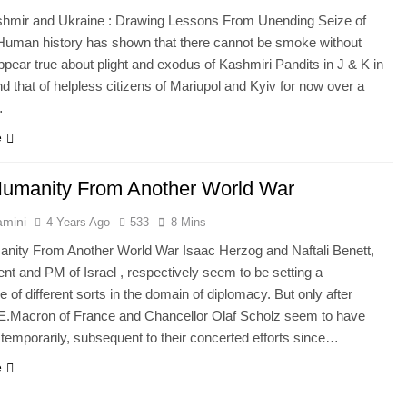
ashmir and Ukraine : Drawing Lessons From Unending Seize of
 Human history has shown that there cannot be smoke without
appear true about plight and exodus of Kashmiri Pandits in J & K in
nd that of helpless citizens of Mariupol and Kyiv for now over a
…
e
umanity From Another World War
amini
4 Years Ago
533
8 Mins
nity From Another World War Isaac Herzog and Naftali Benett,
ent and PM of Israel , respectively seem to be setting a
 of different sorts in the domain of diplomacy. But only after
 E.Macron of France and Chancellor Olaf Scholz seem to have
temporarily, subsequent to their concerted efforts since…
e