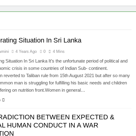
E ADVENT OF SUICIDE BOMBING IN INDIA
Grihaswa
11 Months
िले पंख
rating Situation In Sri Lanka
amini
4 Years Ago
0
4 Mins
ng Situation In Sri Lanka It’s the unfortunate period of political and
omic crisis in some countries of Indian Sub- continent.
n reverted to Taliban rule from 15th August 2021 but after so many
mon man is struggling for fulfilling his basic needs and children
ffering on nutrition front.Women in general…
e
RADICTION BETWEEN EXPECTED &
L HUMAN CONDUCT IN A WAR
TION