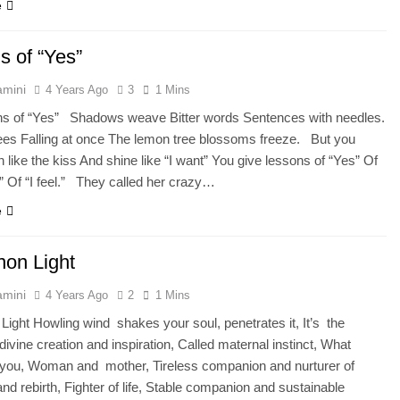
e
s of “Yes”
amini
4 Years Ago
3
1 Mins
f “Yes” Shadows weave Bitter words Sentences with needles.
ees Falling at once The lemon tree blossoms freeze. Βut you
 like the kiss And shine like “I want” You give lessons of “Yes” Of
u” Of “I feel.” They called her crazy…
e
non Light
amini
4 Years Ago
2
1 Mins
Light Ηowling wind shakes your soul, penetrates it, It’s the
 divine creation and inspiration, Called maternal instinct, What
 you, Woman and mother, Tireless companion and nurturer of
nd rebirth, Fighter of life, Stable companion and sustainable