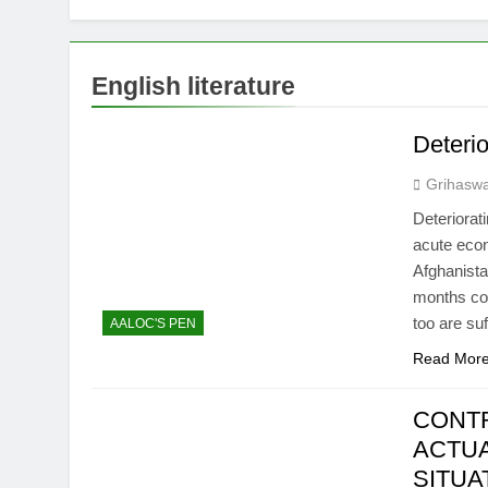
UNFORTUNAT
8 Months Ago
ऊँची उड़ान को म
English literature
12 Months Ago
Deterio
Grihasw
Deteriorati
acute econ
Afghanista
months com
too are su
AALOC'S PEN
Read Mor
CONT
ACTUA
SITUA