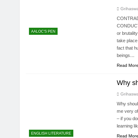
Grihasw
CONTRAD
CONDUCT I
AALOC'S PEN
or brutali
take place 
fact that 
beings…
Read Mor
Why sh
Grihasw
Why should
me very oft
– if you do
learning li
ENGLISH LITERATURE
Read Mor