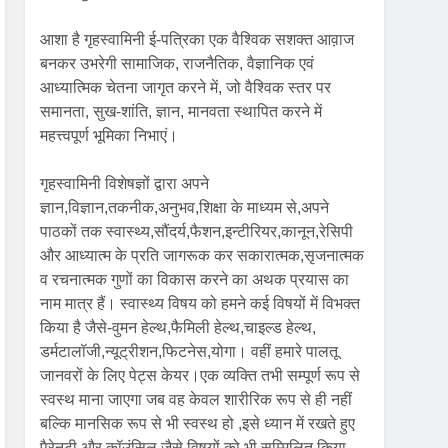
आशा है गृहस्वामिनी ई-पत्रिका एक वैश्विक सशक्त आव़ाज
बनकर उभरेगी सामाजिक, राजनैतिक, वैज्ञानिक एवं
आध्यात्मिक चेतना जागृत करने में, जो वैश्विक स्तर पर
समानता, सुख-शांति, ज्ञान, मानवता स्थापित करने में
महत्त्वपूर्ण भूमिका निभाएं।
गृहस्वामिनी विशेषज्ञों द्वारा अपने
ज्ञान,विज्ञान,तकनीक,अनुभव,शिक्षा के माध्यम से,अपने
पाठकों तक स्वास्थ्य,सौंदर्य,फैशन,इन्टीरियर,कानून,रेसिपी
और आध्यात्म के प्रति जागरूक कर सकारात्मक,सृजनात्मक
व रचनात्मक गुणों का विकास करने का अथक प्रयास का
नाम मात्र हैं। स्वास्थ्य विषय को हमने कई विषयों में विभक्त
किया है जैसे-वुमन हेल्थ,फैमिली हेल्थ,चाइल्ड हेल्थ,
डर्मटालॉजी,न्यूट्रीशन,फिटनेस,योगा। वहीं हमारे पालतू
जानवरों के लिए पेट्स केयर।एक व्यक्ति तभी सम्पूर्ण रूप से
स्वस्थ माना जाएगा जब वह केवल शारीरिक रूप से ही नहीं
बल्कि मानसिक रूप से भी स्वस्थ हो ,इसे ध्यान में रखते हुए
पैरेनटी और कॉउंसिल जैसे विषयों को भी सम्मिलित किया