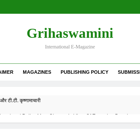
Grihaswamini
International E-Magazine
AIMER
MAGAZINES
PUBLISHING POLICY
SUBMISS
और टी.टी. कृष्णामाचारी
EMORY OF DESH RATNA Dr. RAJENDRA PRASAD