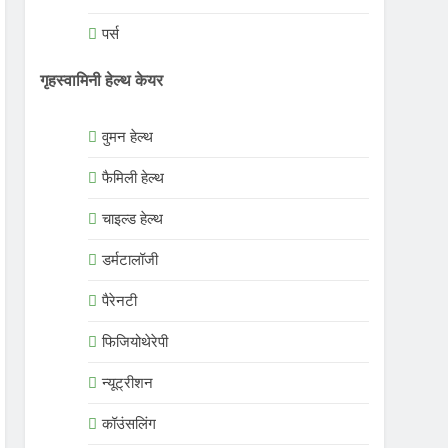
पर्स
गृहस्वामिनी हेल्थ केयर
वुमन हेल्थ
फैमिली हेल्थ
चाइल्ड हेल्थ
डर्मटालॉजी
पैरेनटी
फिजियोथेरेपी
न्यूट्रीशन
कॉउंसलिंग