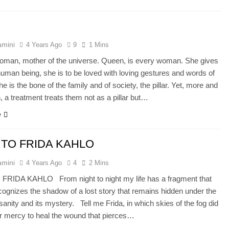
y
amini
4 Years Ago
9
1 Mins
an, mother of the universe. Queen, is every woman. She gives
e human being, she is to be loved with loving gestures and words of
e is the bone of the family and of society, the pillar. Yet, more and
, a treatment treats them not as a pillar but…
e
TO FRIDA KAHLO
amini
4 Years Ago
4
2 Mins
RIDA KAHLO From night to night my life has a fragment that
ognizes the shadow of a lost story that remains hidden under the
nsanity and its mystery. Tell me Frida, in which skies of the fog did
r mercy to heal the wound that pierces…