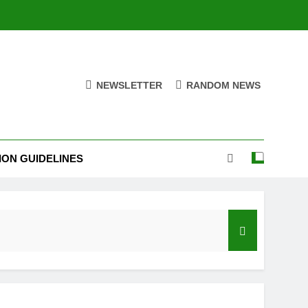
NEWSLETTER
RANDOM NEWS
ION GUIDELINES
India’s Neighbourhood Policy Must Change In View Of Emerging Developments