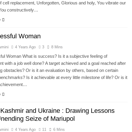
f cell replacement, Unforgotten, Glorious and holy, You vibrate our
You constructively…
e
cessful Woman
amini
4 Years Ago
3
8 Mins
ul Woman What is success? Is it a subjective feeling of
t with a job well done? A target achieved and a goal reached after
 obstacles? Or is it an evaluation by others, based on certain
nchmarks? Is it achievable at every little milestone of life? Or is it
e achievement…
e
f Kashmir and Ukraine : Drawing Lessons
nending Seize of Mariupol
amini
4 Years Ago
11
6 Mins