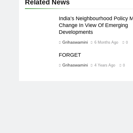
Related News
India’s Neighbourhood Policy 
Change In View Of Emerging
Development
Grihaswamini
6 Months Ago
0
FORGET
Grihaswamini
4 Years Ago
0