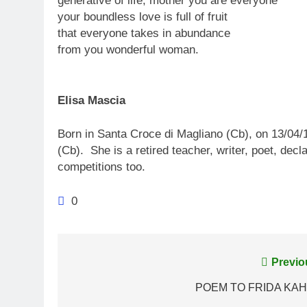
generative of life, mother you are everyone
your boundless love is full of fruit
that everyone takes in abundance
from you wonderful woman.
Elisa Mascia
Born in Santa Croce di Magliano (Cb), on 13/04/1
(Cb). She is a retired teacher, writer, poet, dec
competitions too.
0
Post
Previo
navigation
POEM TO FRIDA KA