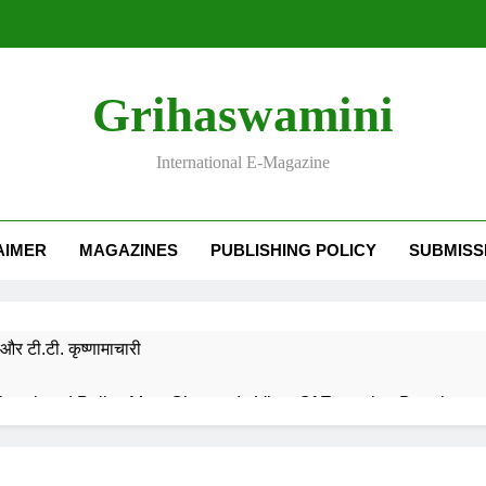
Grihaswamini
International E-Magazine
AIMER
MAGAZINES
PUBLISHING POLICY
SUBMISS
और टी.टी. कृष्णामाचारी
EMORY OF DESH RATNA Dr. RAJENDRA PRASAD