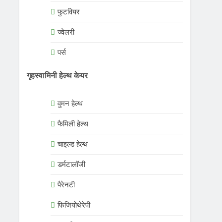
फुटवियर
ज्वेलरी
पर्स
गृहस्वामिनी हेल्थ केयर
वुमन हेल्थ
फैमिली हेल्थ
चाइल्ड हेल्थ
डर्मटालॉजी
पैरेनटी
फिजियोथेरेपी