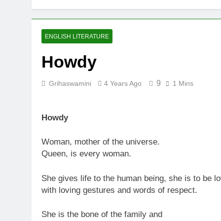
UNFORTUNAT
8 Months Ago
ऊँची उड़ान को म
ENGLISH LITERATURE
12 Months Ago
Howdy
9
Grihaswamini
4 Years Ago
1 Mins
Howdy
Woman, mother of the universe.
Queen, is every woman.
She gives life to the human being, she is to be l
with loving gestures and words of respect.
She is the bone of the family and