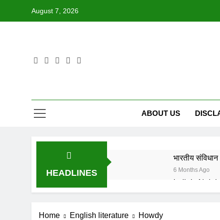
Skip
August 7, 2026
to
content
ABOUT US
DISCL
भारतीय संविधान 
6 Months Ago
HEADLINES
6 Months Ago
IN FOND M
Home
English literature
Howdy
8 Months Ago