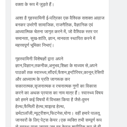
वक्ता के रूप में जुड़ते हैं।
आशा है गृहस्वामिनी ई-पत्रिका एक वैश्विक सशक्त आव़ाज
बनकर उभरेगी सामाजिक, राजनैतिक, वैज्ञानिक एवं
आध्यात्मिक चेतना जागृत करने में, जो वैश्विक स्तर पर
समानता, सुख-शांति, ज्ञान, मानवता स्थापित करने में
महत्त्वपूर्ण भूमिका निभाएं।
गृहस्वामिनी विशेषज्ञों द्वारा अपने
ज्ञान,विज्ञान,तकनीक,अनुभव,शिक्षा के माध्यम से,अपने
पाठकों तक स्वास्थ्य,सौंदर्य,फैशन,इन्टीरियर,कानून,रेसिपी
और आध्यात्म के प्रति जागरूक कर
सकारात्मक,सृजनात्मक व रचनात्मक गुणों का विकास
करने का अथक प्रयास का नाम मात्र हैं। स्वास्थ्य विषय
को हमने कई विषयों में विभक्त किया है जैसे-वुमन
हेल्थ,फैमिली हेल्थ,चाइल्ड हेल्थ,
डर्मटालॉजी,न्यूट्रीशन,फिटनेस,योगा। वहीं हमारे पालतू
जानवरों के लिए पेट्स केयर।एक व्यक्ति तभी सम्पूर्ण रूप
से स्वस्थ माना जाएगा जब वह केवल शारीरिक रूप से ही