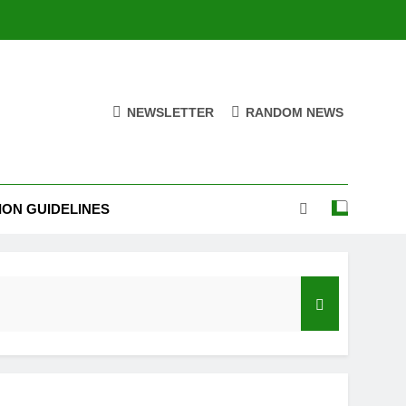
NEWSLETTER
RANDOM NEWS
ION GUIDELINES
India’s Neighbourhood Policy Must Change In View Of Emerging Developments