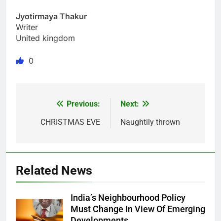
Jyotirmaya Thakur
Writer
United kingdom
0
Previous:
Next:
Post
navigation
CHRISTMAS EVE
Naughtily thrown
Related News
India’s Neighbourhood Policy
Must Change In View Of Emerging
Developments