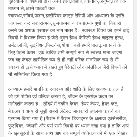
गृहस्वामिनी विशेषज्ञों द्वारा अपने ज्ञान,विज्ञान,तकनीक,अनुभव,शिक्षा के
माध्यम से,अपने पाठकों तक
स्वास्थ्य,सौंदर्य,फैशन,इन्टीरियर,कानून,रेसिपी और आध्यात्म के प्रति
जागरूक कर सकारात्मक,सृजनात्मक व रचनात्मक गुणों का विकास
करने का अथक प्रयास का नाम मात्र हैं। स्वास्थ्य विषय को हमने कई
विषयों में विभक्त किया है जैसे-वुमन हेल्थ,फैमिली हेल्थ,चाइल्ड हेल्थ,
डर्मटालॉजी,न्यूट्रीशन,फिटनेस,योगा। वहीं हमारे पालतू जानवरों के
लिए पेट्स केयर।एक व्यक्ति तभी सम्पूर्ण रूप से स्वस्थ माना जाएगा
जब वह केवल शारीरिक रूप से ही नहीं बल्कि मानसिक रूप से भी
स्वस्थ हो ,इसे ध्यान में रखते हुए पैरेनटी और कॉउंसिल जैसे विषयों को
भी सम्मिलित किया गया है।
आध्यात्म हमारे मानसिक स्वास्थ्य और शांति के लिए आवश्यक तत्व है
जो हमें पोषित एवं पल्वित करता है, जीवन के प्रत्येक कदम पर
मार्गदर्शन करता है। सौंदर्य में स्कीन केयर, हेयर केयर, हेयर कट,
मेकअप व अन्य से जुड़ी सबसे लेटेस्ट जानकारी उपलब्ध कराने का
प्रयास किया गया है।फैशन में फैशन डिजाइनर के अलावा एक्सेसरीज,
फुटवियर, ज्वेलरी और पर्स सभी विषयों पर ध्यान रखा गया है ताकि आप
के खूबसूरती के साथ साथ आप का सम्पूर्ण व्यक्तित्व को भी एक निखार