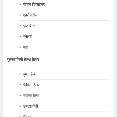
फैशन डिजाइनर
एक्सेसरीज
फुटवियर
ज्वेलरी
पर्स
गृहस्वामिनी हेल्थ केयर
वुमन हेल्थ
फैमिली हेल्थ
चाइल्ड हेल्थ
डर्मटालॉजी