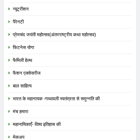
न्यूट्रीशन
पैरेनटी
प्रेमचंद जयंती महोत्सव(अंतरराष्ट्रीय कथा महोत्सव)
फिटनेस योगा
फैमिली हेल्थ
फैशन एक्सेसरीज
बाल साहित्य
भारत के महानायक -गाथावली स्वतंत्रता से समुन्नति की
मंच हमारा
महानायिकाएँ- विश्व इतिहास की
मेकअप