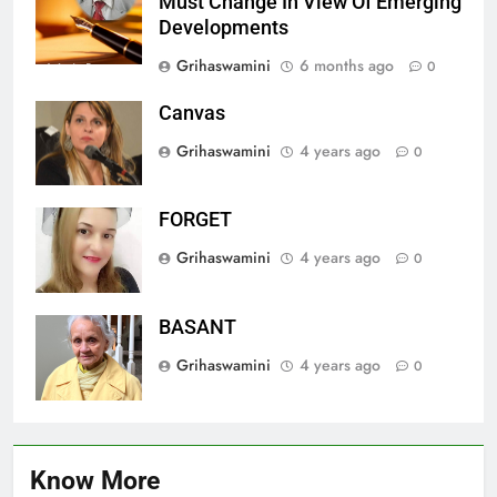
Must Change In View Of Emerging
Developments
Grihaswamini
6 months ago
0
Canvas
Grihaswamini
4 years ago
0
FORGET
Grihaswamini
4 years ago
0
BASANT
Grihaswamini
4 years ago
0
Know More