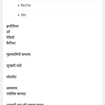
फिटनेस
योगा
इन्टीरियर
लॉ
रेसिपी
कैरियर
गृहस्वामिनी कपल्स
सुनहरी यादें
सोलमेट
आध्यात्म
ज्योतिष शास्त्र
उलझनें आप की सुझाव हमारा