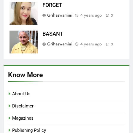
FORGET
Grihaswamini
4 years ago
0
BASANT
Grihaswamini
4 years ago
0
Know More
About Us
Disclaimer
Magazines
Publishing Policy