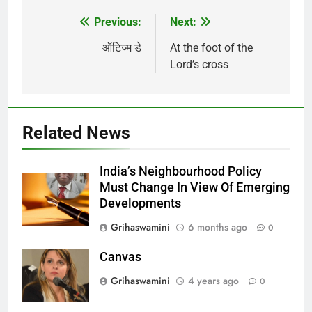
Previous:
Next:
Post
navigation
ऑटिज्म डे
At the foot of the
Lord’s cross
Related News
India’s Neighbourhood Policy
Must Change In View Of Emerging
Developments
Grihaswamini
6 months ago
0
Canvas
Grihaswamini
4 years ago
0