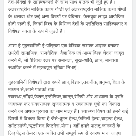
देश-विदेशों के साहित्यकारों के साथ साथ पाठक भी जुड़े हुए हैं।
अंतरराष्ट्रीय मासिक काव्य गोष्ठी एवं अंतरराष्ट्रीय मासिक कथा गोष्ठी
के अलावा और कई अन्य विषयों पर वेबिनार, फेसबुक लाइव आयोजित
होती रहती हैं, जिनमें विश्व के विभिन्न देशों के प्रतिष्ठित साहित्यकार व
विशेषज्ञ वक्ता के रूप में जुड़ते हैं।
आशा है गृहस्वामिनी ई-पत्रिका एक वैश्विक सशक्त आव़ाज बनकर
उभरेगी सामाजिक, राजनैतिक, वैज्ञानिक एवं आध्यात्मिक चेतना जागृत
करने में, जो वैश्विक स्तर पर समानता, सुख-शांति, ज्ञान, मानवता
स्थापित करने में महत्त्वपूर्ण भूमिका निभाएं।
गृहस्वामिनी विशेषज्ञों द्वारा अपने ज्ञान,विज्ञान,तकनीक,अनुभव,शिक्षा के
माध्यम से,अपने पाठकों तक
स्वास्थ्य,सौंदर्य,फैशन,इन्टीरियर,कानून,रेसिपी और आध्यात्म के प्रति
जागरूक कर सकारात्मक,सृजनात्मक व रचनात्मक गुणों का विकास
करने का अथक प्रयास का नाम मात्र हैं। स्वास्थ्य विषय को हमने कई
विषयों में विभक्त किया है जैसे-वुमन हेल्थ,फैमिली हेल्थ,चाइल्ड हेल्थ,
डर्मटालॉजी,न्यूट्रीशन,फिटनेस,योगा। वहीं हमारे पालतू जानवरों के
लिए पेट्स केयर।एक व्यक्ति तभी सम्पूर्ण रूप से स्वस्थ माना जाएगा