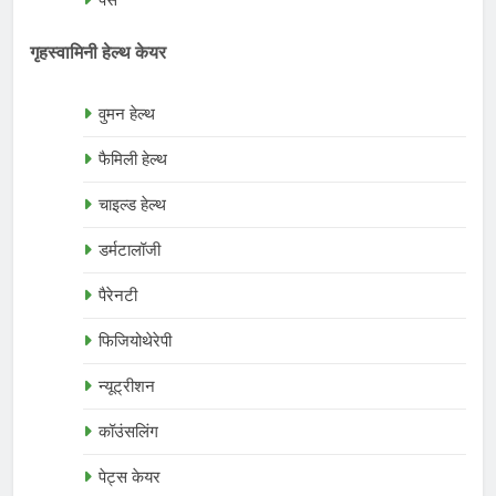
गृहस्वामिनी हेल्थ केयर
वुमन हेल्थ
फैमिली हेल्थ
चाइल्ड हेल्थ
डर्मटालॉजी
पैरेनटी
फिजियोथेरेपी
न्यूट्रीशन
कॉउंसलिंग
पेट्स केयर