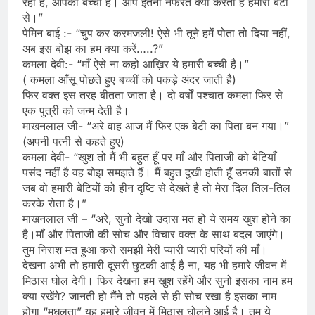
रही है, आपकी बच्ची है। आप इतनी नफरत क्यों करती है हमारी बेटी
से।”
पेमिन बाई :- “चुप कर करमजली! ऐसे भी तूने हमें पोता तो दिया नहीं,
अब इस बोझ का हम क्या करें…..?”
कमला देवी:- “मांँ ऐसे ना कहो आख़िर ये हमारी बच्ची है।”
( कमला आंँसू पोछते हुए बच्चीं को पकड़े अंदर जाती है)
फिर वक्त इस तरह बीतता जाता है। दो वर्षों पश्चात कमला फिर से
एक पुत्री को जन्म देती है।
माखनलाल जी- “अरे वाह आज मैं फिर एक बेटी का पिता बन गया।”
(अपनी पत्नी से कहते हुए)
कमला देवी- “खुश तो मैं भी बहुत हूँ पर माँ और पिताजी को बेटियाँ
पसंद नहीं है वह बोझ समझते हैं। मैं बहुत दुखी होती हूंँ उनकी बातों से
जब वो हमारी बेटियों को हीन दृष्टि से देखते है तो मेरा दिल तिल-तिल
करके रोता है।”
माखनलाल जी – “अरे, सुनो देखो उदास मत हो ये समय खुश होने का
है।माँ और पिताजी की सोच और विचार वक्त के साथ बदल जाएंगे।
तुम निराश मत हुआ करो समझी मेरी प्यारी प्यारी परियों की माँ।
देखना अभी तो हमारी दूसरी छुटकी आई है ना, यह भी हमारे जीवन में
मिठास घोल देगी। फिर देखना हम खुश रहेंगे और सुनो इसका नाम हम
क्या रखेंगे? जानती हो मैंने तो पहले से ही सोच रखा है इसका नाम
होगा “मधुलता” यह हमारे जीवन में मिठास घोलने आई है। तुम ये