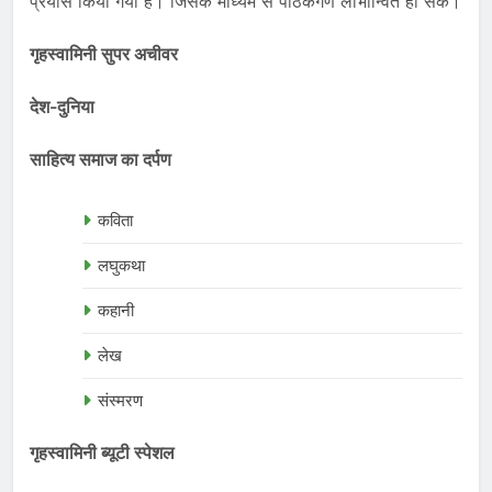
प्रयास किया गया है। जिसके माध्यम से पाठकगण लाभान्वित हो सकें।
गृहस्वामिनी सुपर अचीवर
देश-दुनिया
साहित्य समाज का दर्पण
कविता
लघुकथा
कहानी
लेख
संस्मरण
गृहस्वामिनी ब्यूटी स्पेशल