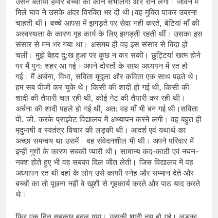
उसने बताया हमारे बच्चों को कौन संभालेगा और रोने लगी। जीवन में
मिले घाव ने उसके अंदर विरक्ति भर दी थी।वह मुक्ति पाकर उबरना
चाहती थी। बच्चे आपस में झगड़ते पर सेवा नही करते, बेटियां माँ की
अस्वस्थता के कारण गृह कार्य के लिए झगड़ती रहती थीं। उसका इस
संसार से मन भर गया था। असमय ही वह इस संसार से विदा हो
चली। मुझे बेहद दु:ख हुआ पर कुछ न कर सकी। छुट्टियां खत्म होने
पर मैं पुन: शहर आ गई। अपने दोस्तों के साथ अध्ययन में रत हो
गई। मैं अर्चना, विभा, सविता मृदुला और कविता एक साथ पढ़ते थे।
हम सब पीजी कर चुके थे। किसी की शादी हो गई थी, किसी की
शादी की तैयारी चल रही थी, कोई नेट की तैयारी कर रही थी।
अर्चना की शादी पहले हो गई थी, अत: वह माँ भी बन गई थी।सविता
पी. जी. करके प्राइवेट विद्यालय में अध्यापन करने लगी। वह बहुत ही
मृदुभाषी व स्वतंत्र विचार की लड़की थी। आदर्श एवं यथार्थ का
अच्छा समन्वय था उसमें। वह संवेदनशील भी थी। अपने परिवार में
इन्हीं गुणों के कारण सबकी प्यारी थी। सामान्य कद-काठी एवं नयन-
नक्श होते हुए भी वह सबका दिल जीत लेती। जिस विद्यालय में वह
अध्यापन रत थी वहां के लोग उसे काफी स्ने‍ह और सम्मान देते और
बच्चों का तो पूछना नहीं वे खुशी से गृहकार्य करते और पाठ याद करते
थे।
फिर एक दिन सबकुछ बदल गया। उसकी शादी तय हो गई। लड़का