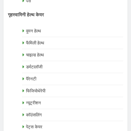
पर्स
गृहस्वामिनी हेल्थ केयर
वुमन हेल्थ
फैमिली हेल्थ
चाइल्ड हेल्थ
डर्मटालॉजी
पैरेनटी
फिजियोथेरेपी
न्यूट्रीशन
कॉउंसलिंग
पेट्स केयर