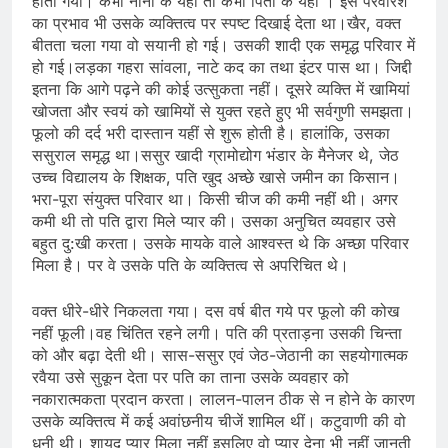
होता गया। कभी नानी के यहां तो कभी पिता के यहां । इस परवरिश
का प्रभाव भी उसके व्यक्तित्व पर स्पष्ट दिखाई देता था।खैर, वक्त
बीतता चला गया वो सयानी हो गई। उसकी शादी एक समृद्ध परिवार में
हो गई।लड़का गहरा सांवला, नाटे कद का तथा इंटर पास था। जिद्दी
इतना कि आगे पढ़ने की कोई उत्सुकता नहीं। दूसरे व्यक्ति में खामियां
खोजता और स्वयं को खामियों से युक्त रहते हुए भी सर्वगुणी समझता।
फूलो की दर्द भरी दास्तान यहीं से शुरू होती है। हालांकि, उसका
ससुराल समृद्ध था।ससुर खादी ग्रामोद्योग भंडार के मैनेजर थे, जेठ
उच्च विद्यालय के शिक्षक, पति खुद अच्छे खासे जमीन का किसान।
भरा-पूरा संयुक्त परिवार था। किसी चीज की कमी नहीं थी। अगर
कमी थी तो पति द्वारा मिले प्यार की। उसका अनुचित व्यवहार उसे
बहुत दु:खी करता। उसके मायके वाले आश्वस्त थे कि अच्छा परिवार
मिला है। पर वे उसके पति के व्यक्तित्व से अपरिचित थे।
वक्त धीरे-धीरे निकलता गया। दस वर्ष बीत गये पर फूलो की कोख
नहीं फूली।वह चिंतित रहने लगी। पति की प्रताड़ना उसकी चिन्ता
को और बढ़ा देती थी। सास-ससुर एवं जेठ-जेठानी का सहयोगात्मक
रवैया उसे सुकून देता पर पति का ताना उसके व्यवहार को
नकारात्मकता प्रदान करता। लालन-पालन ठीक से न होने के कारण
उसके व्यक्तित्व में कई अवांछनीय चीजें शामिल थीं। कटुवाणी की वो
धनी थी। शायद प्यार मिला नहीं इसलिए वो प्यार देना भी नहीं जानती