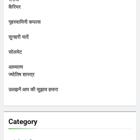
कैरियर
गृहस्वामिनी कपल्स
सुनहरी यादें
सोलमेट
आध्यात्म
ज्योतिष शास्त्र
उलझनें आप की सुझाव हमारा
Category