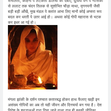
संभालती, कोहनी पे लटकती डोलची को दबाए, दूधिया वर्ण पे नासिका
से ललाट तक चंदन तिलक से सुशोभित चौड़ा माथा, मृगनयनी जैसी
बड़ी बड़ी आँखें, मुख मंडल पे क्लांत आभा लिए मानों कोई अप्सरा रूप
बदल कर धरती पे उतर आई हो। अथवा कोई गोपी महारास से भटक
कर इधर आ गई हो।
मंगला झांकी के दर्शन पश्चात कतारबद्ध होकर हाथ फैलाए खड़ी इन
असंख्य गोपियों का अब तो यही जीवन और दिनचर्या बन गया है। देश
विदेश के श्रद्धालुओं द्वारा दिया जाने वाला दान ही इनकी जीविका