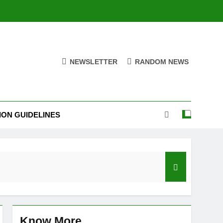
NEWSLETTER
RANDOM NEWS
ION GUIDELINES
India’s Neighbourhood Policy Must Change In View Of Emerging Developments
Know More