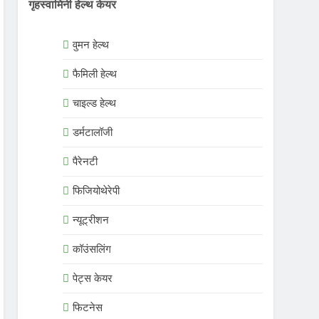
गृहस्वामिनी हेल्थ केयर
वुमन हेल्थ
फैमिली हेल्थ
चाइल्ड हेल्थ
डर्मटालॉजी
पैरेनटी
फिजियोथेरेपी
न्यूट्रीशन
कॉउंसलिंग
पेट्स केयर
फिटनेस