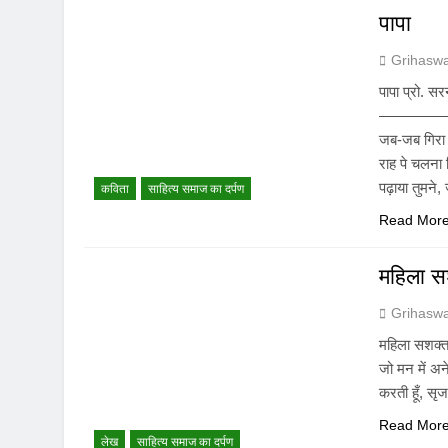
पापा
Grihasw
पापा प्रो. स
———————
जब-जब गिरा म
राह पे चलना
पढ़ाया तुमने, 
कविता
साहित्य समाज का दर्पण
Read Mor
महिला स
Grihasw
महिला सशक्त
जो मन में अने
करती हूँ, सृजन
Read Mor
लेख
साहित्य समाज का दर्पण