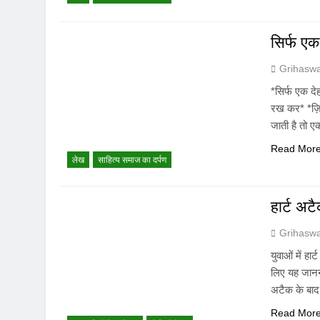
सिर्फ एक
Grihasw
*सिर्फ एक 
रख कर* *ज़ि
जाती है तो ए
Read Mor
लेख
साहित्य समाज का दर्पण
हार्ट अट
Grihasw
युवाओं में ह
लिए यह जानना
अटैक के बाद
Read Mor