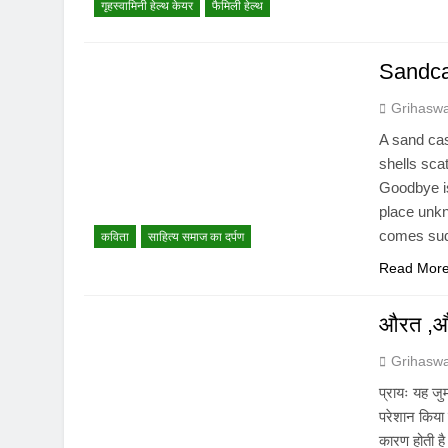
गृहस्वामिनी हेल्थ केयर
फैमिली हेल्थ
Sandca
Grihasw
A sand cas
shells sca
Goodbye is
place unk
comes sud
कविता
साहित्य समाज का दर्पण
Read Mor
औरत ,और
Grihasw
प्रायः यह जु
परेशान किया
कारण होती ह