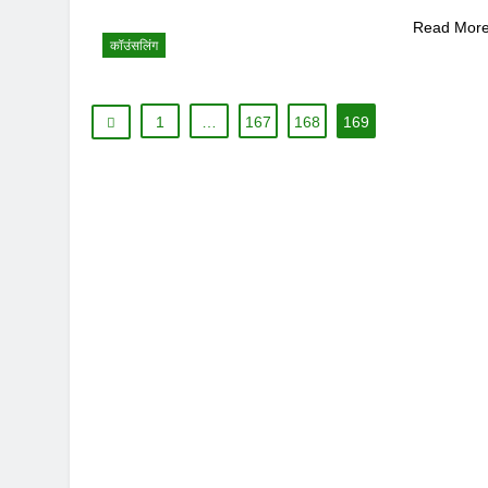
Read Mor
कॉउंसलिंग
1
…
167
168
169