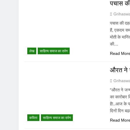
पचास की
Grihasw
पचास की दहल
हैं, एकदम सम
मोती के मानिं
की…
लेख
साहित्य समाज का दर्पण
Read Mor
औरत ने ज
Grihasw
“औरत ने जन्म
का कारोबार कि
है!..आज के प
दिनों दिन ब
कविता
साहित्य समाज का दर्पण
Read Mor