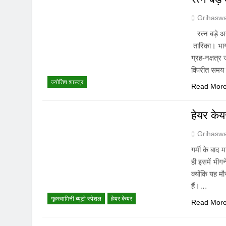
UNFORTUNAT
Grihasw
8 Months Ago
रत्न बड़े
ऊँची उड़ान को म
तारिका। भाग्
12 Months Ago
ग्रह-नक्षत्र
विपरीत समय 
ज्योतिष शास्त्र
Read Mor
हेयर के
Grihasw
गर्मी के बाद
ही इसमें भीग
क्योंकि यह म
हैं।…
गृहस्वामिनी ब्यूटी स्पेशल
हेयर केयर
Read Mor