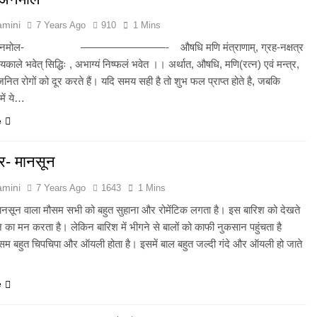
E ADVENT OF SUICIDE BOMBING IN INDIA
Grihaswa
amini
7 Years Ago
910
1 Mins
11 Months
 अनमोल- ————————- औषधि मणि मंत्राणाम्, ग्रह-नक्षत्र
िले पंख
यकाले भवेत् सिद्धिः , अभाग्यं निष्फलं भवेत ।। अर्थात, औषधि, मणि(रत्न) एवं मन्त्र,
 जनित रोगों को दूर करते हैं। यदि समय सही है तो शुभ फल प्राप्त होते है, जबकि
में ये…
e
यर- मानसून
amini
7 Years Ago
1643
1 Mins
 मानसून वाला मौसम सभी को बहुत सुहाना और रोमेंटिक लगता है। इस बारिश को देखते
ने का मन करता है। लेकिन बारिश में भीगने से बालों को काफी नुकसान पहुंचता है
ौसम बहुत चिपचिपा और ऑयली होता है। इसमें बाल बहुत जल्दी गंदे और ऑयली हो जाते
e