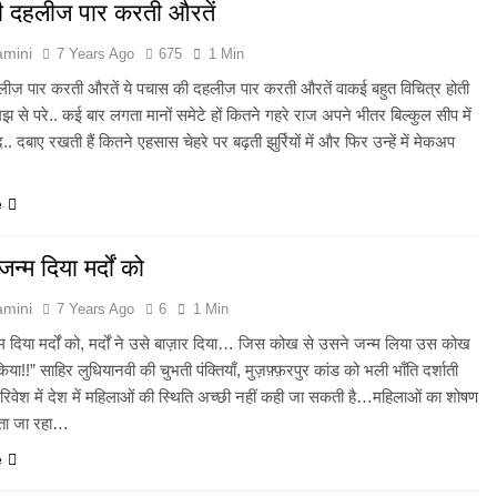
 दहलीज पार करती औरतें
amini
7 Years Ago
675
1 Min
ीज पार करती औरतें ये पचास की दहलीज पार करती औरतें वाकई बहुत विचित्र होती
झ से परे.. कई बार लगता मानों समेटे हों कितने गहरे राज अपने भीतर बिल्कुल सीप में
द.. दबाए रखती हैं कितने एहसास चेहरे पर बढ़ती झुर्रियों में और फिर उन्हें में मेकअप
e
न्म दिया मर्दों को
amini
7 Years Ago
6
1 Min
 दिया मर्दों को, मर्दों ने उसे बाज़ार दिया… जिस कोख से उसने जन्म लिया उस कोख
या!!” साहिर लुधियानवी की चुभती पंक्तियाँ, मुज़फ़्फ़रपुर कांड को भली भाँति दर्शाती
रिवेश में देश में महिलाओं की स्थिति अच्छी नहीं कही जा सकती है…महिलाओं का शोषण
ढता जा रहा…
e