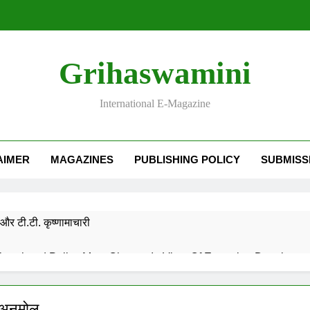
Grihaswamini
International E-Magazine
AIMER
MAGAZINES
PUBLISHING POLICY
SUBMISS
और टी.टी. कृष्णामाचारी
EMORY OF DESH RATNA Dr. RAJENDRA PRASAD
े अनमोल