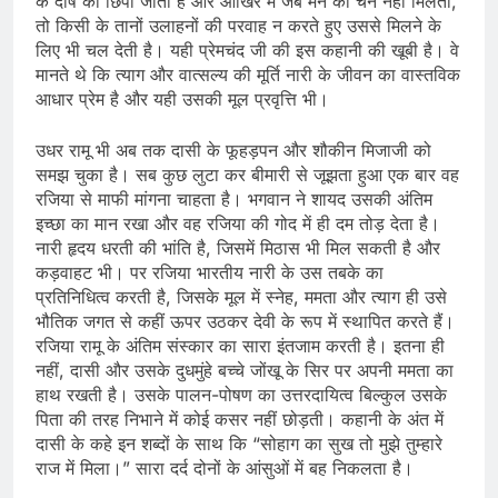
के दोष को छिपा जाती है और आखिर में जब मन को चैन नहीं मिलता,
तो किसी के तानों उलाहनों की परवाह न करते हुए उससे मिलने के
लिए भी चल देती है। यही प्रेमचंद जी की इस कहानी की खूबी है। वे
मानते थे कि त्याग और वात्सल्य की मूर्ति नारी के जीवन का वास्तविक
आधार प्रेम है और यही उसकी मूल प्रवृत्ति भी।
उधर रामू भी अब तक दासी के फूहड़पन और शौकीन मिजाजी को
समझ चुका है। सब कुछ लुटा कर बीमारी से जूझता हुआ एक बार वह
रजिया से माफी मांगना चाहता है। भगवान ने शायद उसकी अंतिम
इच्छा का मान रखा और वह रजिया की गोद में ही दम तोड़ देता है।
नारी हृदय धरती की भांति है, जिसमें मिठास भी मिल सकती है और
कड़वाहट भी। पर रजिया भारतीय नारी के उस तबके का
प्रतिनिधित्व करती है, जिसके मूल में स्नेह, ममता और त्याग ही उसे
भौतिक जगत से कहीं ऊपर उठकर देवी के रूप में स्थापित करते हैं।
रजिया रामू के अंतिम संस्कार का सारा इंतजाम करती है। इतना ही
नहीं, दासी और उसके दुधमुंहे बच्चे जोंखू के सिर पर अपनी ममता का
हाथ रखती है। उसके पालन-पोषण का उत्तरदायित्व बिल्कुल उसके
पिता की तरह निभाने में कोई कसर नहीं छोड़ती। कहानी के अंत में
दासी के कहे इन शब्दों के साथ कि “सोहाग का सुख तो मुझे तुम्हारे
राज में मिला।” सारा दर्द दोनों के आंसुओं में बह निकलता है।