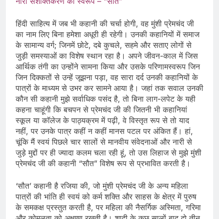
नारी सशक्तिकरण का स्वरूप – “सौत”
हिंदी साहित्य में जब भी कहानी की चर्चा होगी, वह मुंशी प्रेमचंद जी
का नाम लिए बिना हमेशा अधूरी ही रहेगी। उनकी कहानियों में समाज
के सामान्य वर्ग; जिनमें छोटे, दबे कुचले, सहमे और सताए लोगों से
जुड़ी समस्याओं का विशेष स्थान रहा है। अपने जीवन-काल में जिस
आर्थिक तंगी का उन्होंने सामना किया और उसके परिणामस्वरूप जिन
जिन दिक्कतों से उन्हें जूझना पड़ा, वह सारा दर्द उनकी कहानियों के
पात्रों के माध्यम से उभर कर सामने आया है। जहां तक सवाल उनकी
कौन सी कहानी मुझे सर्वाधिक पसंद है, तो बिना लाग-लपेट के यही
कहना चाहूंगी कि बचपन से प्रेमचंद जी की जितनी भी कहानियां
स्कूल या कॉलेज के पाठ्यक्रम में पढ़ी, वे विस्तृत रूप से तो याद
नहीं, पर उनके पात्र कहीं न कहीं मानस पटल पर अंकित हैं। हां,
चूंकि मैं स्वयं पिछले चार सालों से मानवीय संवेदनाओं और नारी से
जुड़े मुद्दों पर ही ज्यादा कलम चला रही हूं, तो उस लिहाज से मुझे मुंशी
प्रेमचंद जी की कहानी “सौत” विशेष रूप से प्रभावित करती है।
‘सौत’ कहानी है रजिया की, जो मुंशी प्रेमचंद जी के अन्य महिला
पात्रों की भांति ही स्वयं को कर्म शक्ति और साहस के क्षेत्र में पुरुष
के समकक्ष प्रस्तुत करती है, पर महिला की नैसर्गिक अस्मिता, गरिमा
और कोमलता को अक्षुण्ण रखती है। शादी के कुछ सालों बाद दो तीन