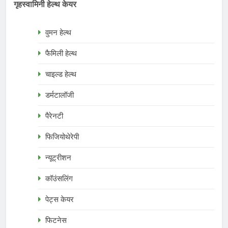
गृहस्वामिनी हेल्थ केयर
वुमन हेल्थ
फैमिली हेल्थ
चाइल्ड हेल्थ
डर्मटालॉजी
पैरेनटी
फिजियोथेरेपी
न्यूट्रीशन
कॉउंसलिंग
पेट्स केयर
फिटनेस