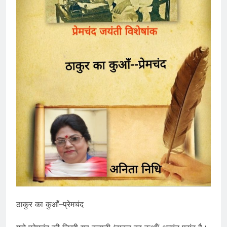
ठाकुर का कुआंँ–प्रेमचंद