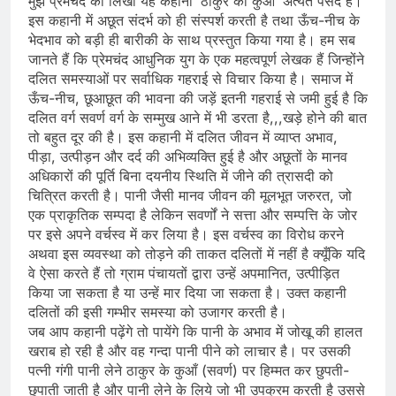
मुझे प्रेमचंद की लिखी यह कहानी ‘ठाकुर का कुआँ’ अत्यंत पसंद है।
इस कहानी में अछूत संदर्भ को ही संस्पर्श करती है तथा ऊँच-नीच के
भेदभाव को बड़ी ही बारीकी के साथ प्रस्तुत किया गया है। हम सब
जानते हैं कि प्रेमचंद आधुनिक युग के एक महत्वपूर्ण लेखक हैं जिन्होंने
दलित समस्याओं पर सर्वाधिक गहराई से विचार किया है। समाज में
ऊँच-नीच, छूआछूत की भावना की जड़ें इतनी गहराई से जमी हुई है कि
दलित वर्ग सवर्ण वर्ग के सम्मुख आने में भी डरता है,,,खड़े होने की बात
तो बहुत दूर की है। इस कहानी में दलित जीवन में व्याप्त अभाव,
पीड़ा, उत्पीड़न और दर्द की अभिव्यक्ति हुई है और अछूतों के मानव
अधिकारों की पूर्ति बिना दयनीय स्थिति में जीने की त्रासदी को
चित्रित करती है। पानी जैसी मानव जीवन की मूलभूत जरुरत, जो
एक प्राकृतिक सम्पदा है लेकिन सवर्णों ने सत्ता और सम्पत्ति के जोर
पर इसे अपने वर्चस्व में कर लिया है। इस वर्चस्व का विरोध करने
अथवा इस व्यवस्था को तोड़ने की ताकत दलितों में नहीं है क्यूँकि यदि
वे ऐसा करते हैं तो ग्राम पंचायतों द्वारा उन्हें अपमानित, उत्पीड़ित
किया जा सकता है या उन्हें मार दिया जा सकता है। उक्त कहानी
दलितों की इसी गम्भीर समस्या को उजागर करती है।
जब आप कहानी पढ़ेंगे तो पायेंगे कि पानी के अभाव में जोखू की हालत
खराब हो रही है और वह गन्दा पानी पीने को लाचार है। पर उसकी
पत्नी गंगी पानी लेने ठाकुर के कुआँ (सवर्ण) पर हिम्मत कर छुपती-
छुपाती जाती है और पानी लेने के लिये जो भी उपक्रम करती है उससे