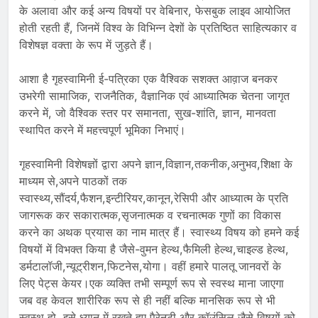
के अलावा और कई अन्य विषयों पर वेबिनार, फेसबुक लाइव आयोजित
होती रहती हैं, जिनमें विश्व के विभिन्न देशों के प्रतिष्ठित साहित्यकार व
विशेषज्ञ वक्ता के रूप में जुड़ते हैं।
आशा है गृहस्वामिनी ई-पत्रिका एक वैश्विक सशक्त आव़ाज बनकर
उभरेगी सामाजिक, राजनैतिक, वैज्ञानिक एवं आध्यात्मिक चेतना जागृत
करने में, जो वैश्विक स्तर पर समानता, सुख-शांति, ज्ञान, मानवता
स्थापित करने में महत्त्वपूर्ण भूमिका निभाएं।
गृहस्वामिनी विशेषज्ञों द्वारा अपने ज्ञान,विज्ञान,तकनीक,अनुभव,शिक्षा के
माध्यम से,अपने पाठकों तक
स्वास्थ्य,सौंदर्य,फैशन,इन्टीरियर,कानून,रेसिपी और आध्यात्म के प्रति
जागरूक कर सकारात्मक,सृजनात्मक व रचनात्मक गुणों का विकास
करने का अथक प्रयास का नाम मात्र हैं। स्वास्थ्य विषय को हमने कई
विषयों में विभक्त किया है जैसे-वुमन हेल्थ,फैमिली हेल्थ,चाइल्ड हेल्थ,
डर्मटालॉजी,न्यूट्रीशन,फिटनेस,योगा। वहीं हमारे पालतू जानवरों के
लिए पेट्स केयर।एक व्यक्ति तभी सम्पूर्ण रूप से स्वस्थ माना जाएगा
जब वह केवल शारीरिक रूप से ही नहीं बल्कि मानसिक रूप से भी
स्वस्थ हो ,इसे ध्यान में रखते हुए पैरेनटी और कॉउंसिल जैसे विषयों को