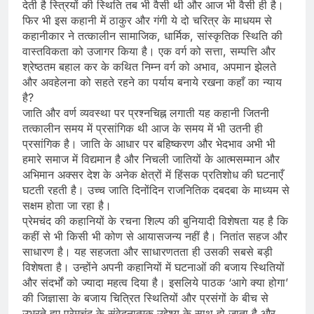
देती है स्त्रियों की स्थिति तब भी वैसी थी और आज भी वैसी ही है।
फिर भी इस कहानी में ठाकुर और गंगी ये दो चरित्र के माधयम से
कहानीकार ने तत्कालीन सामाजिक, धार्मिक, सांस्कृतिक स्थिति की
वास्तविकता को उजागर किया है। एक वर्ग को सत्ता, सम्पत्ति और
श्रेष्ठतम बहाल कर के कथित निम्न वर्ग को अभाव, अपमान झेलते
और अवहेलना को सहते रहने का पर्याय बनाये रखना कहाँ का न्याय
है?
जाति और वर्ण व्यवस्था पर प्रश्नचिह्न लगाती यह कहानी जितनी
तत्कालीन समय में प्रसांगिक थी आज के समय में भी उतनी ही
प्रसांगिक है। जाति के आधार पर बहिष्करण और भेदभाव अभी भी
हमारे समाज में विद्यमान है और निचली जातियों के आत्मसम्मान और
अभिमान अक्सर देश के अनेक क्षेत्रों में हिंसक प्रतिशोध की घटनाएँ
घटती रहती है। उच्च जाति दिनोंदिन राजनितिक दबदबा के माध्यम से
सक्षम होता जा रहा है।
प्रेमचंद की कहानियों के रचना शिल्प की बुनियादी विशेषता यह है कि
कहीं से भी किसी भी कोण से आयासजन्य नहीं है। नितांत सहज और
साधारण है। यह सहजता और साधारणतता ही उसकी सबसे बड़ी
विशेषता है। उन्होंने अपनी कहानियों में घटनाओं की बजाय स्थितियों
और संदर्भों को ज्यादा महत्व दिया है। इसलिये पाठक ‘आगे क्या होगा’
की जिज्ञासा के बजाय चित्रित स्थितियों और प्रसंगों के बीच से
उभरते हुए प्रेमचंद के संवेदनात्मक उद्देश्य के साथ हो जाता है और