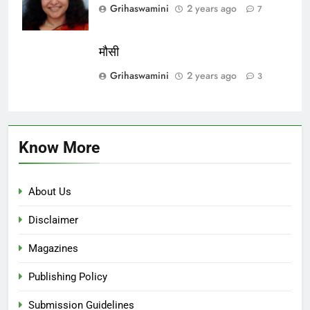
Grihaswamini
2 years ago
7
मौसी
Grihaswamini
2 years ago
3
Know More
About Us
Disclaimer
Magazines
Publishing Policy
Submission Guidelines