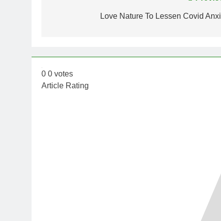
Post
navigation
Love Nature To Lessen Covid Anxi
0
0
votes
Article Rating