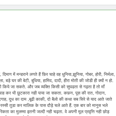
E ADVENT OF SUICIDE BOMBING IN INDIA
Grihaswa
11 Months
िले पंख
दिमाग में मन्डराने लगते हैं फ़िर चाहे वह धुनिया,झुनिया, गोबर, होरी, निर्मला,
ा, बड़े घर की बेटी, बुधिया, हामिद, दादी, हीरा मोती की जोडी ही क्यों न हो.
किये जा सकते. और जब व्यक्ति किसी को सुघढता से गढ़ता है तो माँ
से चाह कर भी छुटकारा नही पाया जा सकता. कफ़न, पूस की रात, गोदान,
, ईदगाह, दूध का दाम ,बूढी काकी, दो बैलो की कथा सब सिरे से याद आते जाते
ै जो रस्सी तुडा कर मालिक के पास दौड़े चले आते हैं. एक बार को मानुस भले
िकता का मुलम्मा इतनी जल्दी नही चढ़ता. वे अपनी मूल प्रवृत्ति नही छोड़