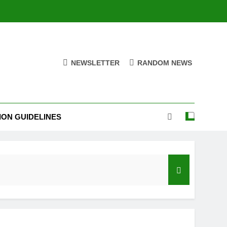
NEWSLETTER
RANDOM NEWS
ION GUIDELINES
India’s Neighbourhood Policy Must Change In View Of Emerging Developments