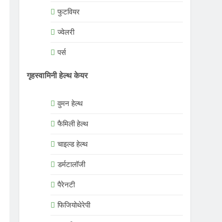
फुटवियर
ज्वेलरी
पर्स
गृहस्वामिनी हेल्थ केयर
वुमन हेल्थ
फैमिली हेल्थ
चाइल्ड हेल्थ
डर्मटालॉजी
पैरेनटी
फिजियोथेरेपी