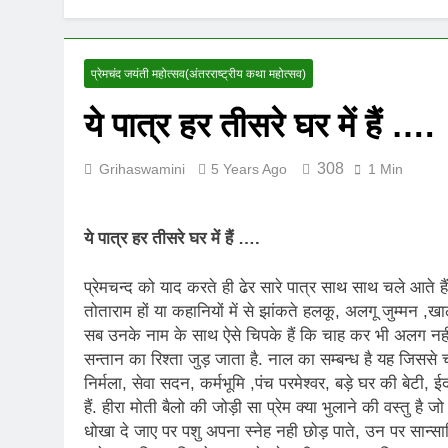
UNFORTUNAT
8 Months Ago
ऊँची उड़ान को म
प्रेमचंद जयंती महोत्सव(अंतरराष्ट्रीय कथा महोत्सव)
12 Months Ago
ये पात्र हर तीसरे घर में हैं ….
308
Grihaswamini
5 Years Ago
1 Min
ये पात्र हर तीसरे घर में हैं ….
प्रेमचन्द को याद करते ही ढेर सारे पात्र साथ साथ चले आते हैं, 
तोताराम हों या कहानियों में से झांकते हलकू, अलगू जुम्मन ,खाल
सब उनके नाम के साथ ऐसे चिपके हैं कि चाह कर भी अलग नही 
सन्तान का रिश्ता जुड़ जाता है. नाल का सम्बन्ध है यह जिस
निर्मला, सेवा सदन, कर्मभूमि ,पंच परमेश्वर, बड़े घर की बेटी
हैं. हीरा मोती बैलो की जोड़ी सा प्रेम क्या भुलाने की वस्तु ह
धोखा दे जाए पर पशु अपना स्नेह नही छोड़ पाते, उन पर सान्सार