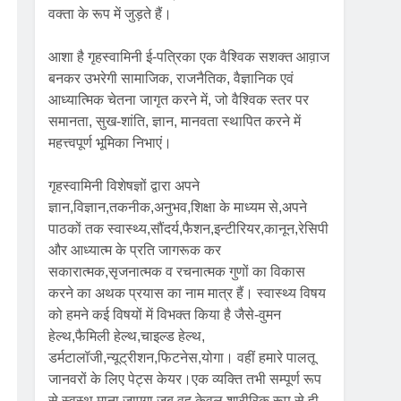
वक्ता के रूप में जुड़ते हैं।
आशा है गृहस्वामिनी ई-पत्रिका एक वैश्विक सशक्त आव़ाज
बनकर उभरेगी सामाजिक, राजनैतिक, वैज्ञानिक एवं
आध्यात्मिक चेतना जागृत करने में, जो वैश्विक स्तर पर
समानता, सुख-शांति, ज्ञान, मानवता स्थापित करने में
महत्त्वपूर्ण भूमिका निभाएं।
गृहस्वामिनी विशेषज्ञों द्वारा अपने
ज्ञान,विज्ञान,तकनीक,अनुभव,शिक्षा के माध्यम से,अपने
पाठकों तक स्वास्थ्य,सौंदर्य,फैशन,इन्टीरियर,कानून,रेसिपी
और आध्यात्म के प्रति जागरूक कर
सकारात्मक,सृजनात्मक व रचनात्मक गुणों का विकास
करने का अथक प्रयास का नाम मात्र हैं। स्वास्थ्य विषय
को हमने कई विषयों में विभक्त किया है जैसे-वुमन
हेल्थ,फैमिली हेल्थ,चाइल्ड हेल्थ,
डर्मटालॉजी,न्यूट्रीशन,फिटनेस,योगा। वहीं हमारे पालतू
जानवरों के लिए पेट्स केयर।एक व्यक्ति तभी सम्पूर्ण रूप
से स्वस्थ माना जाएगा जब वह केवल शारीरिक रूप से ही