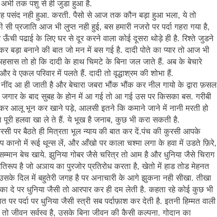
ा अभी तक पशु से ही जुडा हुआ है.
 कलह पसंद नही हुआ. करती. पैसो से आज तक कौन बड़ा हुआ भला, ये तो
 सी प्रजाति आज भी लुप्त नही हुई, बस हमारी नजरो पर पर्दा गहरा गया है,
ऊँची पढाई के लिए घर से दूर करने वाला कोई दूसरा थोड़े ही है. रिश्ते जुडने
लग कर बड़ा बनाने की बात जो मन में बस गई है. दादी पोते का प्यार तो आज भी
ो अहसास तो हो कि दादी के हाथ चिमटे के बिना जल जाते हैं. अब के बेचारे
वे एकल परिवार में पलते हैं. दादी तो वृद्धाश्रम की शोभा हैं.
 नींद आ ही जाती है और बेचारा जबरा भौंक भौंक कर नील गायो के द्वारा फ़सल
 की जगार के बाद सुबह के होन में आ गई तो आ गई उस पर किसका बस. गरीबी
 आलू भून कर खाने पड़े, आलसी इतने कि कमाने जाने में नानी मरती हो
ि पूरी हलवा खा ले ते हैं. ये भूख है जनाब, कुछ भी करा सकती है.
रसी पर बैठते ही मित्रता भूल न्याय की बात कर दें.पंच की कुरसी आपके
नो में रूई थून्स लें, और आँखो पर काला चश्मा लगा के हवा में उडते फ़िरे,
मान बेच खाये. झुनिया गोबर जैसे चरित्र तो आम है और धुनिया जैसे चिराग
ा प्रतिरूप है जो अञाय का पुरजोर प्रतिरोध करता है, खेतो में हाड तोड मेहनत
ै, उसके दिल में बहुतेरी जगह है पर अनाचारी के आगे झुकना नही सीखा. तीखा
े टिका दे पर धुनिया जैसी तो आरपार कर ही दम लेती है. कहता रहे कोई कुछ भी
 पर पर्दा पर धुनिया जैसी स्त्री सब पर्दाफ़ाश कर देती है. इतनी हिम्मत वाली
ही तो जीवन सर्वस्व है, उसके बिना जीवन की कैसी कल्पना. गोदान का