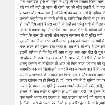
पाते. पाशविक वृत्ति तो मनुष्य ने ओढ़ ली पर उसका रिश्ता नात
बड़े घर की बेटी तो आज भी दोनों घर को जोड़े रखती हैं, वे
संस्कार और सज्जनता है जो किसी को बड़ा बनाती है. हामिद की
उसकी मासूमियत तो हमने छीनी है. पारिवारिक रिश्तो से दूर कर 
ही कहाँ दिये जाते है बस जल्दी से उन्हें इन घरेलू धंधो से वि
जिन्दा है क्योंकि मूल से अधिक प्यारा ब्याज होता है .हामिद क
हामिद के पास तो अपनी ओन लाइन क्लासेज से ही मुक्ति नही. और 
पूस की रात में आज भी खेती करते हलकू को अलाव की गर्मी में
नष्ट करने की सूचना देता रहता है. अब नींद तो नींद है रात
इतनी अधिक हो कि पेट की आग न बुझ सके और खेत से चुरा कर
तो बुधिया के ऊपर कफ़न डालने के ब्याज से मिले पैसो से व्यक्त
अलगू जुम्मन से जोड़ीदार तो आज भी मिल जाएंगे जो पंच की कु
मनोमस्तिश्क को झिझोडती जरूर है अब ये अलग बात है कि आप का
अपनी अन्तरात्मा की आवाज को गिरवी रख दे और अपना आत्मसम्
लेकर खोजने पर ही मिलते हैं. हाँ, हमारे गाँव में ही धुनिया क
करता है, ममत्व की मूर्ति है ,सबको अपने आंचल में समेटता ह
बोलती है, तेज तर्रार है, दुनिया के आगे भोला होरी भले घुटन
उन्हें पहले अपना घर देखना है. भाई डालता रहे भाई की गलत बात
है लेकिन पति के धरती पर गिरते ही हाथ पैर फ़ुला बैठती है ,व