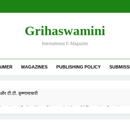
Grihaswamini
International E-Magazine
AIMER
MAGAZINES
PUBLISHING POLICY
SUBMISS
और टी.टी. कृष्णामाचारी
EMORY OF DESH RATNA Dr. RAJENDRA PRASAD