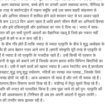
े अलग व्यवस्था करना, बच्चे होने पर उनकी अलग व्यवस्था करना, पीरियड के
क तरह से क्वारेन्टाईन में रखना क्यूंकि उन्हें उस समय बाहरी संक्रमण से
ना और अन्तिम संस्कार में शामिल होने वाले श्मसान घाट से घर आकर पहले
कम से कम 12/13 दिन अलग रहता है आदि हमारे जीवन शैली का अनिवार्य हिस्सा
 था और इसे दकियानूसी और ढकोसला का नाम दे दिया था। भारत में साफ-
रत की इन सभी पुरानी आदतों का वैज्ञानिक पहलू है जिसे हम नकार नहीं
ओं से हमें रु-ब-रु करा रही है।
 के बीच गाँव होते हैं ताकि ज्यादा से ज्यादा प्रकृति के बीच वे शुद्ध आबोहवा के
व ही आज बेहतर नज़र आने लगा है।हमारी संस्कृति पूरी तरह से प्रकृति से
में ज्यादा है जो प्रकृति के नजदीक रहते हैं। उन्हें किसी भी प्रकार के
 से खुद को बचाने लगे हैं जिसके कारण हमारा शरीर विभिन्न बिमारियों का
 है। एसी में रहने वालों को खतरा ज्यादा है।आज रेस्टोरेंट बन्द है,कार्यालय
हचहाट,शुद्ध वायु,शुद्ध पर्यावरण, नदियों का स्वच्छ जल प्रवाह,,,जिसके लिये
्वच्छ होती जा रही है। आज आसमान भी साफ है और तारे भी चमक रहे हैं।
लगाय,हिरन विचरण करते दिख रहे हैं। चंडीगढ़ में तेंदुए घूमते दिख रहे हैं।
थिति की तन्त्र को प्रभावित किया है।सच पूछा जाये तो हमें पुन: प्रकृति की
 की आवश्यकता है।निश्चित ही अब हम अपनी आदतों में सुधार लायेंगे।
ष्य की तस्वीर साफ झलक रही है।