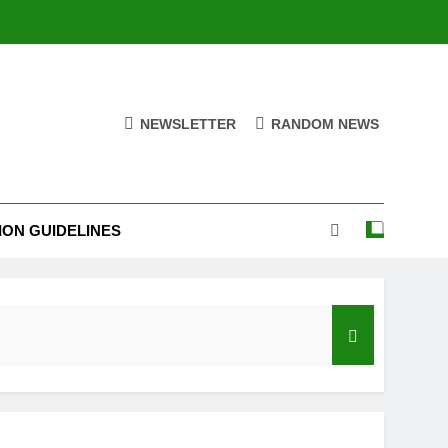
NEWSLETTER
RANDOM NEWS
ION GUIDELINES
India’s Neighbourhood Policy Must Change In View Of Emerging Developments