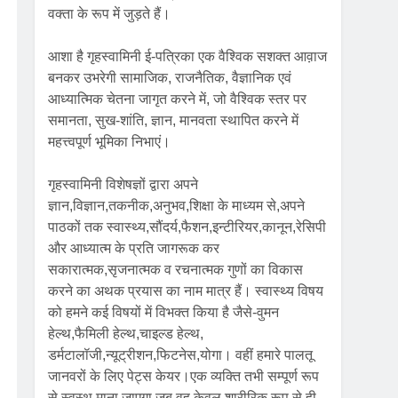
वक्ता के रूप में जुड़ते हैं।
आशा है गृहस्वामिनी ई-पत्रिका एक वैश्विक सशक्त आव़ाज
बनकर उभरेगी सामाजिक, राजनैतिक, वैज्ञानिक एवं
आध्यात्मिक चेतना जागृत करने में, जो वैश्विक स्तर पर
समानता, सुख-शांति, ज्ञान, मानवता स्थापित करने में
महत्त्वपूर्ण भूमिका निभाएं।
गृहस्वामिनी विशेषज्ञों द्वारा अपने
ज्ञान,विज्ञान,तकनीक,अनुभव,शिक्षा के माध्यम से,अपने
पाठकों तक स्वास्थ्य,सौंदर्य,फैशन,इन्टीरियर,कानून,रेसिपी
और आध्यात्म के प्रति जागरूक कर
सकारात्मक,सृजनात्मक व रचनात्मक गुणों का विकास
करने का अथक प्रयास का नाम मात्र हैं। स्वास्थ्य विषय
को हमने कई विषयों में विभक्त किया है जैसे-वुमन
हेल्थ,फैमिली हेल्थ,चाइल्ड हेल्थ,
डर्मटालॉजी,न्यूट्रीशन,फिटनेस,योगा। वहीं हमारे पालतू
जानवरों के लिए पेट्स केयर।एक व्यक्ति तभी सम्पूर्ण रूप
से स्वस्थ माना जाएगा जब वह केवल शारीरिक रूप से ही