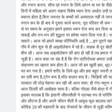
और स्नान करना, शौच एवं स्नान के लिये आंगन या घर के पीछ
दिनों में महिला को अलग रखना विशेष ध्यान देना अर्थात उन्हें ए
बचाना होता है,बिना जरुरत के बच्चों को अस्पताल नहीं ले जा
स्नान कर के ही बाद में दूसरा कार्य करना, पूरा परिवार भी 
थे पर समय के अनुसार हमने इसपर ध्यान देना बन्द कर दिया
सफाई और तन-मन की शुद्धता पर हमेशा ध्यान दिया गया है। भा
सकते। आज जो हमारे समक्ष परिस्थिति आई है ,,,इन पूराने पहलु
गाँव में लोग शुरु से ही आइसोलेशन में रहे हैं। सडक से दूर खेतों
बीच रहें। आज जब आइसोलेशन की बात हो रही है तब हमारा गाँ
जुड़ी है। आज कहा जा रहा है है कि रोग प्रतिरोधक क्षमता उन्हीं 
संक्रमण का खतरा कम होता है। आज जो हम खुली हवा, धूप,पानी
घर बन गया है। हमारे शरीर के लिये धूप और हवा बहुत जरुरी तत्व
का एसी बन्द है,ट्रेन बन्द है,मॉल बाज़ार बन्द है। चिड़ियों की च
सरकार जी तोड़ मेहनत कर रही थी आज स्वत: ही गंगा-यमुना स
आज दिल्ली की आबोहवा साफ है। बल्कि नोएडा जैसे क्षेत्र में नी
इसका मतलब है कि इंसानी जीवनशैली ने प्रत्यक्ष रुप से पारिस्
ओर लौटना है और अपने जीवन शैली में आमूल-चूल बदलाव लाने
कोविड 19 की महामारी के बाद रोजमर्रा के जीवन से जुड़ी भवि