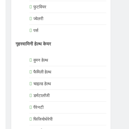
फुटवियर
ज्वेलरी
पर्स
गृहस्वामिनी हेल्थ केयर
वुमन हेल्थ
फैमिली हेल्थ
चाइल्ड हेल्थ
डर्मटालॉजी
पैरेनटी
फिजियोथेरेपी