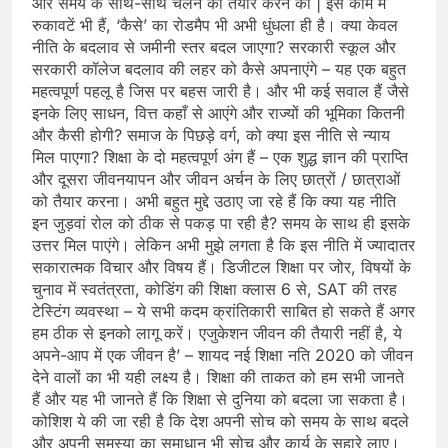
और समय के साथ-साथ चलने को तैयार करने की | इस काम में
रुकावटें भी हैं, ‘कैसे’ का रोडमैप भी अभी धुंधला ही है। क्या केवल
नीति के बदलाव से जमीनी स्तर बदल जाएगा? सरकारी स्कूल और
सरकारी कॉलेज बदलाव की लहर को कैसे अपनाएंगे – यह एक बहुत
महत्वपूर्ण पहलू है जिस पर बहस जारी है। और भी कई सवाल हैं जैसे
इनके लिए साधन, वित्त कहाँ से आएंगे और राज्यों की भूमिका कितनी
और कैसी होगी? समाज के पिछड़े वर्ग, को क्या इस नीति से न्याय
मिल पाएगा? शिक्षा के दो महत्वपूर्ण अंग हैं – एक शुद्ध ज्ञान की प्राप्ति
और दूसरा जीवनयापन और जीवन अर्चन के लिए छात्रों / छात्राओं
को तैयार करना। अभी बहुत मुद्दे उठाए जा रहे हैं कि क्‍या यह नीति
इन जुड़वां रोल को ठीक से पकड़ पा रही है? समय के साथ ही इसके
उत्तर मिल पाएंगे। लेकिन अभी मुझे लगता है कि इस नीति में ज्यादातर
सकारात्मक विचार और विषय हैं। डिजीटल शिक्षा पर जोर, विषयों के
चुनाव में स्वतंत्रता, कोडिंग की शिक्षा क्लास 6 से, SAT की तरह
टेस्टिंग व्यवस्था – ये सभी कदम क्रांतिकारी साबित हो सकते हैं अगर
हम ठीक से इनको लागू करें। एजुकेशन जीवन की तैयारी नहीं है, ये
अपने-आप में एक जीवन है’ – शायद नई शिक्षा नति 2020 को जीवन
देने वालों का भी यही लक्ष्य है। शिक्षा की ताकत को हम सभी जानते
हैं और यह भी जानते हैं कि शिक्षा से दुनिया को बदला जा सकता है।
कोशिश ये की जा रही है कि देश अपनी सोच को समय के साथ बदले
और अपनी समस्या का समाधान भी सोच और कार्य के सहारे लाए।