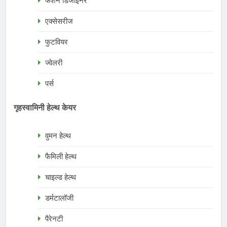
फैशन डिजाइनर
एक्सेसरीज
फुटवियर
ज्वेलरी
पर्स
गृहस्वामिनी हेल्थ केयर
वुमन हेल्थ
फैमिली हेल्थ
चाइल्ड हेल्थ
डर्मटालॉजी
पैरेनटी