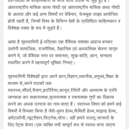
देश-विदेशों के साहित्यकारों के साथ साथ पाठक भी जुड़े हुए हैं।
अंतरराष्ट्रीय मासिक काव्य गोष्ठी एवं अंतरराष्ट्रीय मासिक कथा गोष्ठी
के अलावा और कई अन्य विषयों पर वेबिनार, फेसबुक लाइव आयोजित
होती रहती हैं, जिनमें विश्व के विभिन्न देशों के प्रतिष्ठित साहित्यकार व
विशेषज्ञ वक्ता के रूप में जुड़ते हैं।
आशा है गृहस्वामिनी ई-पत्रिका एक वैश्विक सशक्त आव़ाज बनकर
उभरेगी सामाजिक, राजनैतिक, वैज्ञानिक एवं आध्यात्मिक चेतना जागृत
करने में, जो वैश्विक स्तर पर समानता, सुख-शांति, ज्ञान, मानवता
स्थापित करने में महत्त्वपूर्ण भूमिका निभाएं।
गृहस्वामिनी विशेषज्ञों द्वारा अपने ज्ञान,विज्ञान,तकनीक,अनुभव,शिक्षा के
माध्यम से,अपने पाठकों तक
स्वास्थ्य,सौंदर्य,फैशन,इन्टीरियर,कानून,रेसिपी और आध्यात्म के प्रति
जागरूक कर सकारात्मक,सृजनात्मक व रचनात्मक गुणों का विकास
करने का अथक प्रयास का नाम मात्र हैं। स्वास्थ्य विषय को हमने कई
विषयों में विभक्त किया है जैसे-वुमन हेल्थ,फैमिली हेल्थ,चाइल्ड हेल्थ,
डर्मटालॉजी,न्यूट्रीशन,फिटनेस,योगा। वहीं हमारे पालतू जानवरों के
लिए पेट्स केयर।एक व्यक्ति तभी सम्पूर्ण रूप से स्वस्थ माना जाएगा