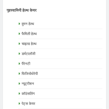
गृहस्वामिनी हेल्थ केयर
वुमन हेल्थ
फैमिली हेल्थ
चाइल्ड हेल्थ
डर्मटालॉजी
पैरेनटी
फिजियोथेरेपी
न्यूट्रीशन
कॉउंसलिंग
पेट्स केयर