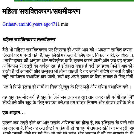
महिला सशक्तिकरण/सक्षमीकरण
Grihaswamini
6 years ago
471
1 min
महिला सशक्तिकरण/सक्षमीकरण
वैसे भी महिला सशक्तिकरण पर लिखना ही अपने आप को “अबला” साबित करना है, ह
लिखने पर पाबन्दी नही है, खुब लिखे पर,खुद के लिए दया, विफल नारी, आश्रि
“नारी”ईश्वर की अनुपम और सर्वश्रेष्ठ कृति,सृजन करने वाली,और जब वह सृजन 
आदिकाल से स्त्री का वर्चस्व रहा है इतिहास गवाह है कई उदाहरण मिलेंगे आपको
रहती है हाँ आजादी और उन्मुक्त भी होना चाहती है वह अपनी बंदिशे जानती है और रु
नही सामंजस्य स्थापित कर पाती,,क्यों वह अपने हक्क के लिए ताकत ले लिए मोर्
अंत मे सिर्फ इतना ही मोर्चे ना निकाले,खुद के लिए लड़े और गरिमा स्थापित करे।
वह खुद कमज़ोर बनी है खुद के लिये जब तक वह खुद ताकतवर नही बनेगी वह “मै
सीखे बने और खुद के लिए सशक्त बने,तब हम राष्ट्र निर्माण और बेहतर तरीके से 
एक आह्वान…
प्रश्न जब स्त्री होने का और उसके अस्तित्व का होता है, तब इतिहास के पन्ने 
का दबदबा है, फिर वह अंतर्राष्ट्रीय कंपनी हो या धुप मे तपकर खेती या मजदूरी, सम
अपने “स्त्री”होने पर गर्व है?? तो बढ़े मेरे साथ और आवाज दे की हम सशक्त है, मै