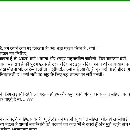
मे अपने आप पर लिखना ही एक बड़ा प्रश्न चिन्ह है.. क्यों??
त,कहकर मत लिखिए,
करता है तो अबला क्यों??ममत्व और भरपूर सहनशक्ति चारिणी ,फिर कमजोर क्यों,
 माना यह सच है की पुरुष पूरक है उसके लिए पर इसके लिए अपना अस्तित्व खत्म कर
ख मोड़ना भी, अहिल्या ,सीता , द्रौपदी,लक्ष्मी बाई ,सावित्री नूरजहाँ या हो इंदिरा 
चे निकालती है ।क्यों नही वह खुद के लिए खुद ताकत वर नही बनती?
”के लिए तड़पती रहेगी ,जागरूक हो हम और खुद अपने अंदर एक सशक्त महिला बनकर
कर पाएंगे,है ना….???
खोल कर पढ़ने चाहिए,सवित्री_फुले,देश की पहली सुशिक्षित महिला थी,वही लक्ष्मीबा
य बदला है अपनी मनस्थिति को बदलने का वक्त भी मै स्त्री हूँ और मुझे स्त्री होने प
”सुरेखा अग्रवाल” स्वरा