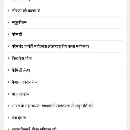
नीरजा की कलम से
न्यूट्रीशन
पैरेनटी
प्रेमचंद जयंती महोत्सव(अंतरराष्ट्रीय कथा महोत्सव)
फिटनेस योगा
फैमिली हेल्थ
फैशन एक्सेसरीज
बाल साहित्य
भारत के महानायक -गाथावली स्वतंत्रता से समुन्नति की
मंच हमारा
महानायिकाएँ- विश्व इतिहास की