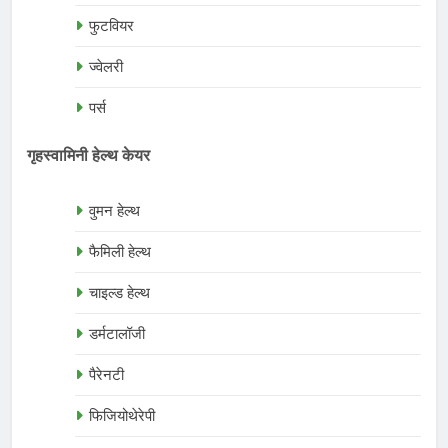
फुटवियर
ज्वेलरी
पर्स
गृहस्वामिनी हेल्थ केयर
वुमन हेल्थ
फैमिली हेल्थ
चाइल्ड हेल्थ
डर्मटालॉजी
पैरेनटी
फिजियोथेरेपी