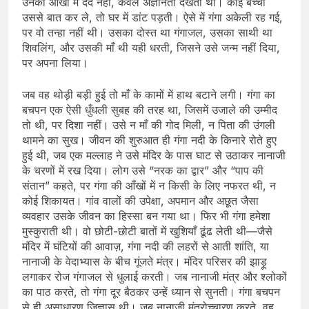
उनकी आंखों में दर्द नहीं, केवल अज्ञानता देखती थी। कोई बच्चा
उससे बात कर ले, तो घर में डांट पड़ती। ऐसे में गंगा अकेली रह गई,
पर वो तन्हा नहीं थी। उसका दोस्त था गंगाजल, उसका साथी था
शिवलिंग, और उसकी माँ थी यही धरती, जिसने उसे जन्म नहीं दिया,
पर अपना लिया।
जब वह थोड़ी बड़ी हुई तो माँ के कामों में हाथ बटाने लगी। गंगा का
बचपन एक ऐसी धुँधली सुबह की तरह था, जिसमें उजाले की उम्मीद
तो थी, पर दिशा नहीं। उसे न माँ की गोद मिली, न पिता की उंगली
थामने का सुख। जीवन की शुरुआत ही गंगा नदी के किनारे रोते हुए
हुई थी, जब एक मल्लाह ने उसे मंदिर के पास घाट से उठाकर नानाजी
के चरणों में रख दिया। लोग उसे “नरक का द्वार” और “पाप की
संतान” कहते, पर गंगा की आँखों में न किसी के लिए नफरत थी, न
कोई शिकायत। गांव वालों की उपेक्षा, अपमान और अछूत जैसा
व्यवहार उसके जीवन का हिस्सा बन गया था। फिर भी गंगा हमेशा
मुस्कुराती थी। वो छोटी-छोटी बातों में खुशियाँ ढूंढ लेती थी—जैसे
मंदिर में घंटियों की आवाज़, गंगा नदी की लहरों से आती शांति, या
नानाजी के वेदाभ्यास के बीच गूंजते मंत्र। मंदिर परिसर की झाड़ू
लगाकर रोज गंगाजल से धुलाई करती। जब नानाजी मंत्र और श्लोकों
का पाठ करते, तो गंगा दूर बैठकर उन्हें ध्यान से सुनती। गंगा बचपन
से ही असाधारण जिज्ञासु थी। जब नानाजी मंत्रोच्चारण करते, वह