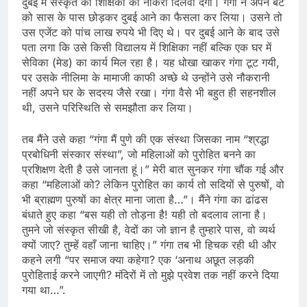
दुबई में संस्कृत की शिक्षिका की नौकरी दिलवा देगा। गंगा ने अपने बेटे
को सास के पास छोड़कर दुबई आने का फैसला कर लिया। उसने तो
उस एजेंट को पांच लाख रुपये भी दिए थे। पर दुबई आने के बाद उसे
पता लगा कि उसे किसी विद्यालय में शिक्षिका नहीं बल्कि एक घर में
सेविका (मेड) का कार्य मिल रहा है। यह धोखा खाकर गंगा टूट गयी,
पर उसके नीलिमा के मामाजी काफी अच्छे थे उन्होंने उसे नौकरानी
नहीं अपने घर के सदस्य जैसे रखा। गंगा वैसे भी बहुत ही सहनशील
थी, उसने परिस्थिति से समझौता कर लिया।
तब मैंने उसे कहा “गंगा मैं पुणे की एक संस्था जिसका नाम “श्रद्धा
प्रबोधिनी संस्कार संस्था”, जो महिलाओं को पुरोहित बनने का
प्रशिक्षण देती है उसे जानता हूं।” मेरी बात सुनकर गंगा चौंक गई और
कहा “महिलाओं को? लेकिन पुरोहित का कार्य तो सदियों से पुरुषों, वो
भी ब्राह्मण पुरुषों का क्षेत्र माना जाता है…”। मैंने गंगा का ढांढस
बंधाते हुए कहा “बस यही तो तोड़ना है! यही तो बदलाव लाना है।
तुमने जो संस्कृत सीखी है, वेदों का जो ज्ञान है तुम्हारे पास, वो व्यर्थ
क्यों जाए? तुम्हें वहाँ जाना चाहिए।” गंगा तब भी हिचक रही थी और
कहने लगी “पर समाज क्या कहेगा? एक ‘अनाथ अछूत लड़की
पुरोहिताई करने जाएगी? मंदिरों में तो मुझे प्रवेश तक नहीं करने दिया
गया था…”.