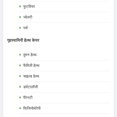
फुटवियर
ज्वेलरी
पर्स
गृहस्वामिनी हेल्थ केयर
वुमन हेल्थ
फैमिली हेल्थ
चाइल्ड हेल्थ
डर्मटालॉजी
पैरेनटी
फिजियोथेरेपी