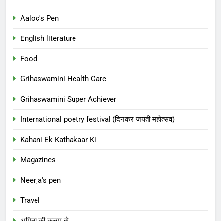
Aaloc's Pen
English literature
Food
Grihaswamini Health Care
Grihaswamini Super Achiever
International poetry festival (दिनकर जयंती महोत्सव)
Kahani Ek Kathakaar Ki
Magazines
Neerja's pen
Travel
अमिता की कलम से