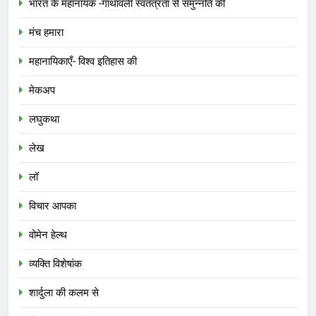
भारत के महानायक -गाथावली स्वतंत्रता से समुन्नति की
मंच हमारा
महानायिकाएँ- विश्व इतिहास की
मेकअप
लघुकथा
लेख
लॉ
विचार आपका
वोमेन हेल्थ
व्यक्ति विशेषांक
शार्दुला की कलम से