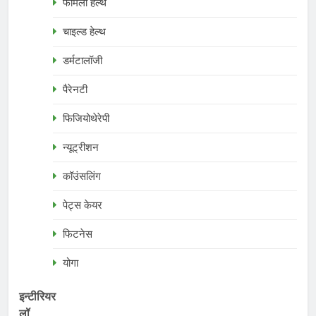
फैमिली हेल्थ
चाइल्ड हेल्थ
डर्मटालॉजी
पैरेनटी
फिजियोथेरेपी
न्यूट्रीशन
कॉउंसलिंग
पेट्स केयर
फिटनेस
योगा
इन्टीरियर
लॉ