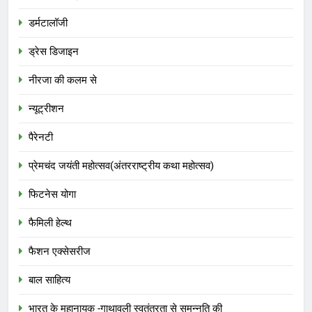
डर्मटालॉजी
ड्रेस डिजाइन
नीरजा की कलम से
न्यूट्रीशन
पैरेनटी
प्रेमचंद जयंती महोत्सव(अंतरराष्ट्रीय कथा महोत्सव)
फिटनेस योगा
फैमिली हेल्थ
फैशन एक्सेसरीज
बाल साहित्य
भारत के महानायक -गाथावली स्वतंत्रता से समुन्नति की