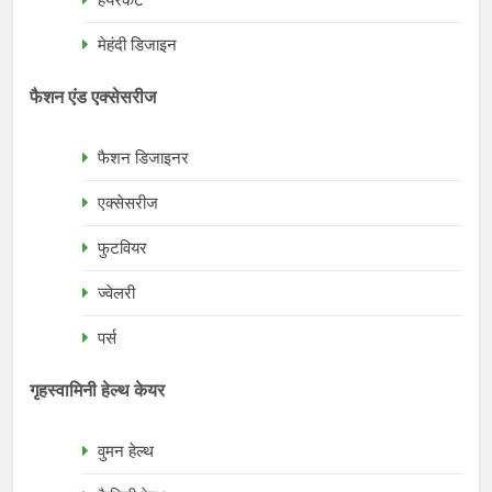
हेयरकट
मेहंदी डिजाइन
फैशन एंड एक्सेसरीज
फैशन डिजाइनर
एक्सेसरीज
फुटवियर
ज्वेलरी
पर्स
गृहस्वामिनी हेल्थ केयर
वुमन हेल्थ