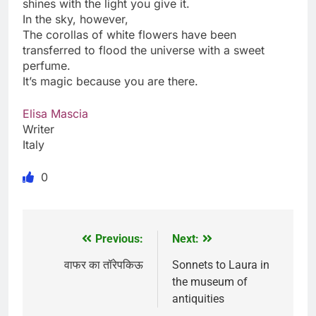
shines with the light you give it.
In the sky, however,
The corollas of white flowers have been
transferred to flood the universe with a sweet
perfume.
It’s magic because you are there.
Elisa Mascia
Writer
Italy
0
Previous:
Next:
Post
navigation
वाफर का तॉरेपकिऊ
Sonnets to Laura in
the museum of
antiquities