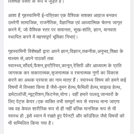
विशेषज्ञ वक्ता के रूप में जुड़ते हैं।
आशा है गृहस्वामिनी ई-पत्रिका एक वैश्विक सशक्त आव़ाज बनकर
उभरेगी सामाजिक, राजनैतिक, वैज्ञानिक एवं आध्यात्मिक चेतना जागृत
करने में, जो वैश्विक स्तर पर समानता, सुख-शांति, ज्ञान, मानवता
स्थापित करने में महत्त्वपूर्ण भूमिका निभाएं।
गृहस्वामिनी विशेषज्ञों द्वारा अपने ज्ञान,विज्ञान,तकनीक,अनुभव,शिक्षा के
माध्यम से,अपने पाठकों तक
स्वास्थ्य,सौंदर्य,फैशन,इन्टीरियर,कानून,रेसिपी और आध्यात्म के प्रति
जागरूक कर सकारात्मक,सृजनात्मक व रचनात्मक गुणों का विकास
करने का अथक प्रयास का नाम मात्र हैं। स्वास्थ्य विषय को हमने कई
विषयों में विभक्त किया है जैसे-वुमन हेल्थ,फैमिली हेल्थ,चाइल्ड हेल्थ,
डर्मटालॉजी,न्यूट्रीशन,फिटनेस,योगा। वहीं हमारे पालतू जानवरों के
लिए पेट्स केयर।एक व्यक्ति तभी सम्पूर्ण रूप से स्वस्थ माना जाएगा
जब वह केवल शारीरिक रूप से ही नहीं बल्कि मानसिक रूप से भी
स्वस्थ हो ,इसे ध्यान में रखते हुए पैरेनटी और कॉउंसिल जैसे विषयों को
भी सम्मिलित किया गया है।