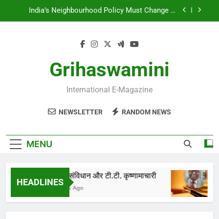
Skip
IN FOND MEMORY OF DESH RATNA Dr.
to
RAJENDRA PRASAD
content
UNFORTUNATE ADVENT OF SUICIDE BOMBING
IN INDIA
भारतीय संविधान और टी.टी. कृष्णामाचारी
Grihaswamini
India’s Neighbourhood Policy Must Change In
View Of Emerging Developments
International E-Magazine
IN FOND MEMORY OF DESH RATNA Dr.
RAJENDRA PRASAD
NEWSLETTER
RANDOM NEWS
UNFORTUNATE ADVENT OF SUICIDE BOMBING
IN INDIA
MENU
भारतीय संविधान और टी.टी. कृष्णामाचारी
HEADLINES
6 Months Ago
6 M