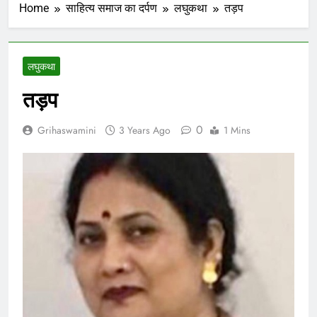
Home
साहित्य समाज का दर्पण
लघुकथा
तड़प
लघुकथा
तड़प
0
Grihaswamini
3 Years Ago
1 Mins