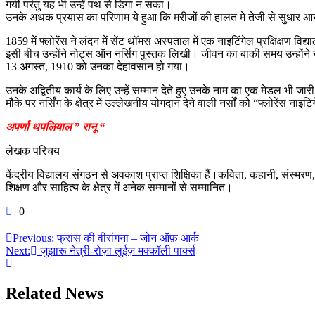
गयीं परंतु यह भी उन्हें पथ से डिगा न सका।
उनके अथक प्रयास का परिणाम ये हुआ कि मरीजों की हालत मे तेजी से सुधार आ
1859 में फ्लोरेंस ने लंदन में सेंट थॉमस अस्पताल में एक नाइटिंगेल प्रक्षिक्षण
इसी बीच उन्होंने नोट्स ऑन नर्सिग पुस्तक लिखी। जीवन का बाकी समय उन्होंने नर्सि
13 अगस्त, 1910 को उनका देहावसान हो गया।
उनके अद्वितीय कार्य के लिए उन्हें सम्मान देते हुए उनके नाम का एक मेडल भी जारी
मौके पर नर्सिंग के क्षेत्र में उल्लेखनीय योगदान देने वाली नर्सों को “फ्लोरें
अपर्णा थपलियाल ” रानू “
लेखक परिचय
केंद्रीय विद्यालय संगठन से अवकाश प्राप्त शिक्षिका हैं।कविता, कहानी, संस्म
शिक्षण और साहित्य के क्षेत्र में अनेक सम्मानों से सम्मानित।
0
Post
Previous:
फ्रांस की वीरांगना – जोन ऑफ़ आर्क
Next:
जुझारू नेत्री-रोज़ा लुईज़ मक्कॉली पार्क्स
navigation
Related News