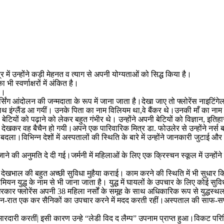
में उन्होंने कड़ी मेहनत व त्याग से अपनी योग्यताओं को सिद्ध किया है।
ी स्वर्णाक्षरों में अंकित है।
ा।
 नर्सिंग आंदोलन की जन्मदाता के रूप में जाना जाता है।देखा जाए तो फ्लोरेंस नाइटिंगेल 
 साथ इंग्लैंड आ गयीं। उनके पिता का नाम विलियम था,वे बैंकर थे।उनकी माँ का न
टियों को पढ़ाने को लेकर बहुत गंभीर थे। उन्होंने अपनी बेटियों को विज्ञान, इत
देखकर वह बैचैन हो गयी।अपने एक पारिवारिक मित्र डा. फोउलेर से उन्होंने नर्स 
दला।विभिन्न देशों में अस्पतालों की स्थिति के बारे में उन्होंने जानकारी जुट
लिए जाने की अनुमति दे दी गई।जर्मनी में महिलाओं के लिए एक क्रिस्चन स्कूल में उन्हो
 की देखभाल की बहुत अच्छी सुविधा मुहैया कराई। काम करने की स्थिति में भी सुधार 
ीमियन युद्ध के नाम से भी जाना जाता है। युद्ध में घायलों के उपचार के लिए कोई सुविध
रकार फ्लोरेंस अपनी 38 महिला नर्सों के समूह के साथ अधिकारिक रूप से युद्धस्‍थ
ुट गई।वे दिन-रात एक कर सैनिकों का उपचार करने में मदद करती रहीं।अस्‍पताल की सा
ारदारी करतीं| इसी कारण उन्हे “लेडी विद द लैम्प” उपनाम प्राप्त हुआ।विकट परिस्थि