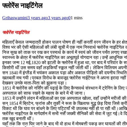
फ्लोरेंस नाइटिंगेल
Grihaswamini
3 years ago
3 years ago
0
1 mins
फ्लोरेंस नाइटिंगेल
महिलाएँ केवल जन्मदात्री होकर पालन पोषण ही नहीं करतीं वरन जीवन के हर क्षेत्र 
विश्व भर की ऐसी महिलाओं की लंबी सूची में एक नाम निस्वार्थ फ्लोरेंस नाइटिंगेल का भ
निज सुख को ताक पर रख कर परमार्थ के कार्य में स्वयं को जीवन पर्यंत लगाए रख
स्वास्थ्य के क्षेत्र में फ्लोरेंस नाइटिंगेल का अभूतपूर्व योगदान रहा।उन्हें आधुनिक
इनका जन्म 12 मई,1820 को इटली के फ्लोरेंस में हुआ था, पर बाद में परिवार के
किशोरी थीं उस समय वहाँ लड़कियाँ स्कूल नहीं जाती थीं। लेकिन विलियम अपनी बे
सन 1840 में इंग्लैंड में भयंकर अकाल पड़ा और अकाल पीड़ितो की दयनीय स्थिति 
खलबली मच गयी।प्रबल विरोध के बावजूद फ्लोरेंस नाईटेंगल ने अपना इरादा नहीं ब
देखकर उनके माता-पिता को झुकना पड़ा।
1851 में फ्लोरेंस को नर्सिंग की पढ़ाई के लिए कैन्सवर्थ संस्थान में ट्रेनिंग के 
अस्पताल को साफ रखने के महत्व के बारे में भी जाना।
1853 में उन्होंने लंदन में महिलाओं का एक अस्पताल खोला, वहाँ उन्होंने मरीजों
सन् 1854 में ब्रिटेन, फ्रांस और तुर्की ने रूस के खिलाफ युद्ध छेड़ दिया जिसे क्र
विकट थी कि घाव पर बांधने के लिए पट्टियाँ भी उपलब्‍ध नहीं हो पा रही थी।आखि
फ्लोरेंस नाइटेंगल के मार्गदर्शन में सभी नर्सें जख्‍मी सैनिकों की सेवा में ज
तक खुद बनाती थीं।
यहाँ तक कि रात घिर जाने के बाद भी वो हाथ में मोमबत्ती पकड़ कर घायलों की तीम