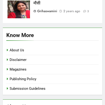
मौसी
Grihaswamini
2 years ago
3
Know More
About Us
Disclaimer
Magazines
Publishing Policy
Submission Guidelines