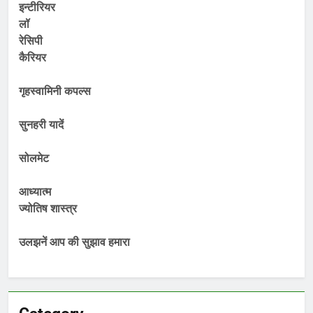
इन्टीरियर
लॉ
रेसिपी
कैरियर
गृहस्वामिनी कपल्स
सुनहरी यादें
सोलमेट
आध्यात्म
ज्योतिष शास्त्र
उलझनें आप की सुझाव हमारा