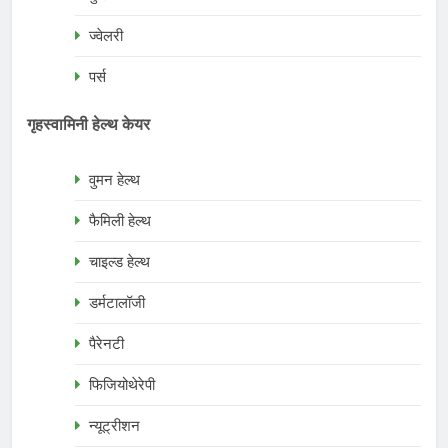
ज्वेलरी
पर्स
गृहस्वामिनी हेल्थ केयर
वुमन हेल्थ
फैमिली हेल्थ
चाइल्ड हेल्थ
डर्मटालॉजी
पैरेनटी
फिजियोथेरेपी
न्यूट्रीशन