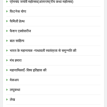
प्रेमचंद जयंती महोत्सव(अंतरराष्ट्रीय कथा महोत्सव)
फिटनेस योगा
फैमिली हेल्थ
फैशन एक्सेसरीज
बाल साहित्य
भारत के महानायक -गाथावली स्वतंत्रता से समुन्नति की
मंच हमारा
महानायिकाएँ- विश्व इतिहास की
मेकअप
लघुकथा
लेख