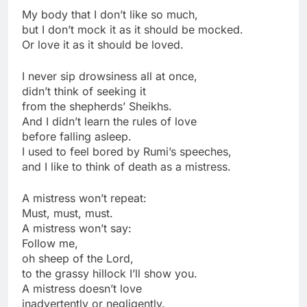
My body that I don’t like so much,
but I don’t mock it as it should be mocked.
Or love it as it should be loved.
I never sip drowsiness all at once,
didn’t think of seeking it
from the shepherds’ Sheikhs.
And I didn’t learn the rules of love
before falling asleep.
I used to feel bored by Rumi’s speeches,
and I like to think of death as a mistress.
A mistress won’t repeat:
Must, must, must.
A mistress won’t say:
Follow me,
oh sheep of the Lord,
to the grassy hillock I’ll show you.
A mistress doesn’t love
inadvertently or negligently.