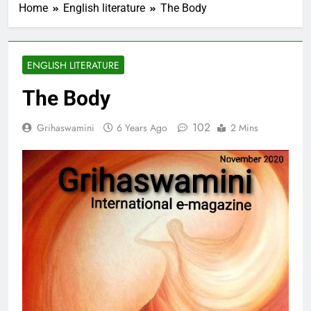
Home
English literature
The Body
ENGLISH LITERATURE
The Body
102
Grihaswamini
6 Years Ago
2 Mins