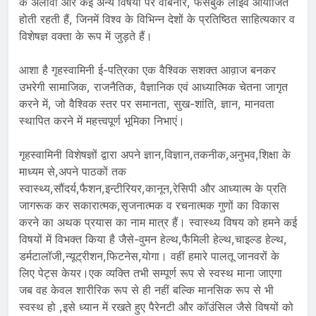
के अलावा और कई अन्य विषयों पर वेबिनार, फेसबुक लाइव आयोजित
होती रहती हैं, जिनमें विश्व के विभिन्न देशों के प्रतिष्ठित साहित्यकार व
विशेषज्ञ वक्ता के रूप में जुड़ते हैं।
आशा है गृहस्वामिनी ई-पत्रिका एक वैश्विक सशक्त आव़ाज बनकर
उभरेगी सामाजिक, राजनैतिक, वैज्ञानिक एवं आध्यात्मिक चेतना जागृत
करने में, जो वैश्विक स्तर पर समानता, सुख-शांति, ज्ञान, मानवता
स्थापित करने में महत्त्वपूर्ण भूमिका निभाएं।
गृहस्वामिनी विशेषज्ञों द्वारा अपने ज्ञान,विज्ञान,तकनीक,अनुभव,शिक्षा के
माध्यम से,अपने पाठकों तक
स्वास्थ्य,सौंदर्य,फैशन,इन्टीरियर,कानून,रेसिपी और आध्यात्म के प्रति
जागरूक कर सकारात्मक,सृजनात्मक व रचनात्मक गुणों का विकास
करने का अथक प्रयास का नाम मात्र हैं। स्वास्थ्य विषय को हमने कई
विषयों में विभक्त किया है जैसे-वुमन हेल्थ,फैमिली हेल्थ,चाइल्ड हेल्थ,
डर्मटालॉजी,न्यूट्रीशन,फिटनेस,योगा। वहीं हमारे पालतू जानवरों के
लिए पेट्स केयर।एक व्यक्ति तभी सम्पूर्ण रूप से स्वस्थ माना जाएगा
जब वह केवल शारीरिक रूप से ही नहीं बल्कि मानसिक रूप से भी
स्वस्थ हो ,इसे ध्यान में रखते हुए पैरेनटी और कॉउंसिल जैसे विषयों को