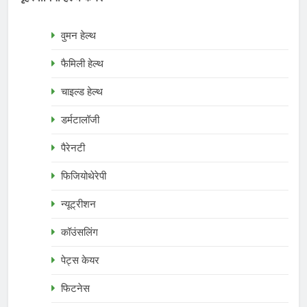
वुमन हेल्थ
फैमिली हेल्थ
चाइल्ड हेल्थ
डर्मटालॉजी
पैरेनटी
फिजियोथेरेपी
न्यूट्रीशन
कॉउंसलिंग
पेट्स केयर
फिटनेस