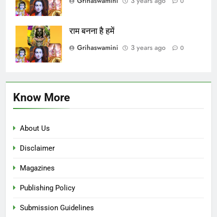
Grihaswamini
3 years ago
0
राम बनना है हमें
Grihaswamini
3 years ago
0
Know More
About Us
Disclaimer
Magazines
Publishing Policy
Submission Guidelines