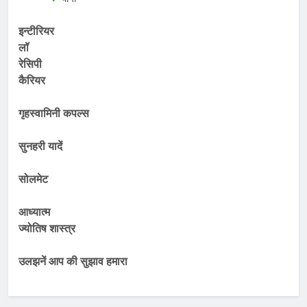
इन्टीरियर
लॉ
रेसिपी
कैरियर
गृहस्वामिनी कपल्स
सुनहरी यादें
सोलमेट
आध्यात्म
ज्योतिष शास्त्र
उलझनें आप की सुझाव हमारा