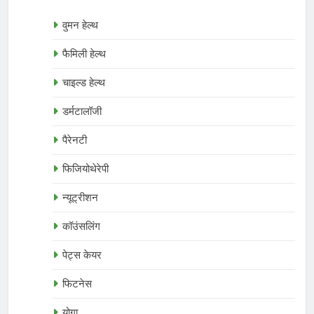
वुमन हेल्थ
फैमिली हेल्थ
चाइल्ड हेल्थ
डर्मटालॉजी
पैरेनटी
फिजियोथेरेपी
न्यूट्रीशन
कॉउंसलिंग
पेट्स केयर
फिटनेस
योगा