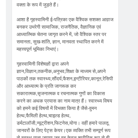
वक्ता के रूप में जुड़ते हैं।
आशा है गृहस्वामिनी ई-पत्रिका एक वैश्विक सशक्त आव़ाज
बनकर उभरेगी सामाजिक, राजनैतिक, वैज्ञानिक एवं
आध्यात्मिक चेतना जागृत करने में, जो वैश्विक स्तर पर
समानता, सुख-शांति, ज्ञान, मानवता स्थापित करने में
महत्त्वपूर्ण भूमिका निभाएं।
गृहस्वामिनी विशेषज्ञों द्वारा अपने
ज्ञान,विज्ञान,तकनीक,अनुभव,शिक्षा के माध्यम से,अपने
पाठकों तक स्वास्थ्य,सौंदर्य,फैशन,इन्टीरियर,कानून,रेसिपी
और आध्यात्म के प्रति जागरूक कर
सकारात्मक,सृजनात्मक व रचनात्मक गुणों का विकास
करने का अथक प्रयास का नाम मात्र हैं। स्वास्थ्य विषय
को हमने कई विषयों में विभक्त किया है जैसे-वुमन
हेल्थ,फैमिली हेल्थ,चाइल्ड हेल्थ,
डर्मटालॉजी,न्यूट्रीशन,फिटनेस,योगा। वहीं हमारे पालतू
जानवरों के लिए पेट्स केयर।एक व्यक्ति तभी सम्पूर्ण रूप
से स्वस्थ माना जाएगा जब वह केवल शारीरिक रूप से ही