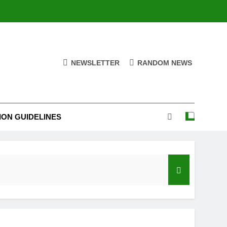
NEWSLETTER
RANDOM NEWS
ION GUIDELINES
India’s Neighbourhood Policy Must Change In View Of Emerging Developments