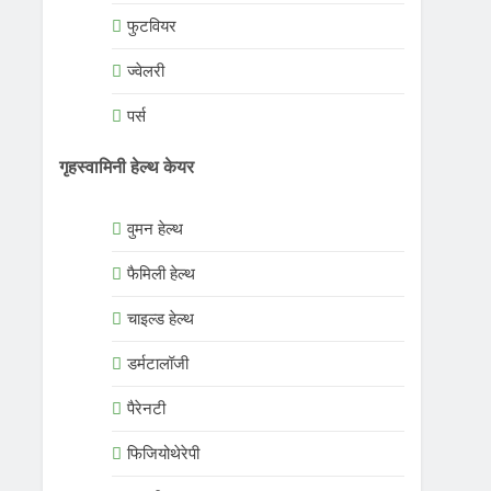
फुटवियर
ज्वेलरी
पर्स
गृहस्वामिनी हेल्थ केयर
वुमन हेल्थ
फैमिली हेल्थ
चाइल्ड हेल्थ
डर्मटालॉजी
पैरेनटी
फिजियोथेरेपी