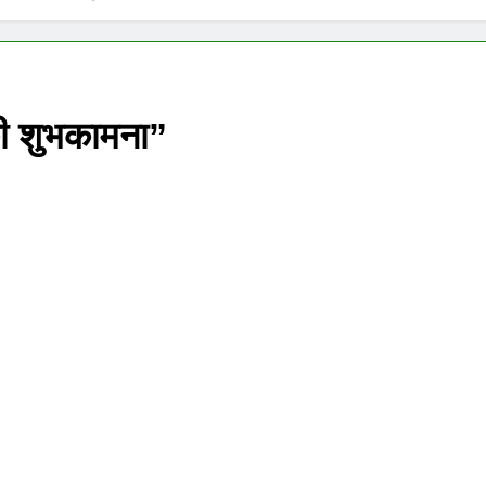
E ADVENT OF SUICIDE BOMBING IN INDIA
Grihaswa
11 Months
िले पंख
 की शुभकामना”