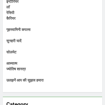
इन्टीरियर
लॉ
रेसिपी
कैरियर
गृहस्वामिनी कपल्स
सुनहरी यादें
सोलमेट
आध्यात्म
ज्योतिष शास्त्र
उलझनें आप की सुझाव हमारा
Category