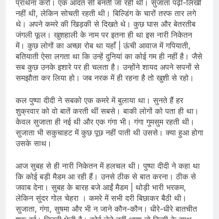
प्रार्थना करो। एक आदत सी बनती जा रही थी। सुजाता पढ़ी-लिखी
नहीं थी, लेकिन सोचती रहती थी। बिल्डिंग के चारों तरफ तार लगे
थे। अपने कमरे की खिड़की से दिखते थे। कुछ घास और बेतरतीब
जंगली फूल। खुशहाली के नाम पर इतना ही था इस नारी निकेतन
में। कुछ लोगों का अच्छा रोब था यहाँ | ऊंची आवाज में गपियाती,
बतियाती ऐसा लगता था कि उन्हें दुनियां का कोई गम ही नहीं है। जैसे
सब कुछ उनके इशारे पर ही चलता है। उन्होंने शायद अपने सपनों से
समझौता कर लिया हो। जब नरक में ही रहना है तो खुशी से रहो।
कल पुष्पा दीदी ने सबको एक कमरे में बुलाया था। सुनते हैं हर
शुक्रवार को वो बातें करती थीं सबसे। बाकी लोगों को पता ही था।
केवल सुजाता ही नई थी और एक गंगा भी। गंगा गुमसुम रहती थी।
सुजाता भी सकुचाहट में कुछ पूछ नहीं पाती थी उससे। क्‍या हुआ होगा
उसके साथ।
आज सुबह से ही नारी निकेतन में हलचल थी। पुष्पा दीदी ने कहा था
कि कोई बड़ी मैडम आ रही हैं। उनसे ठीक से बात करना। ठीक से
जवाब देना। सुबह के बारह बजे आईं मैडम | थोड़ी भारी भरकम,
लेकिन सुंदर गोल चेहरा । कमरे में सभी दरी बिछाकर बैठी थी।
सुजाता, गंगा, सुषमा और भी न जाने कौन-कौन। धीरे-धीरे बातचीत