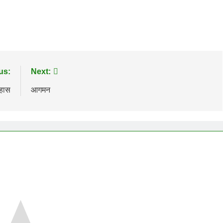
us:
Next:
िहास
आगमन