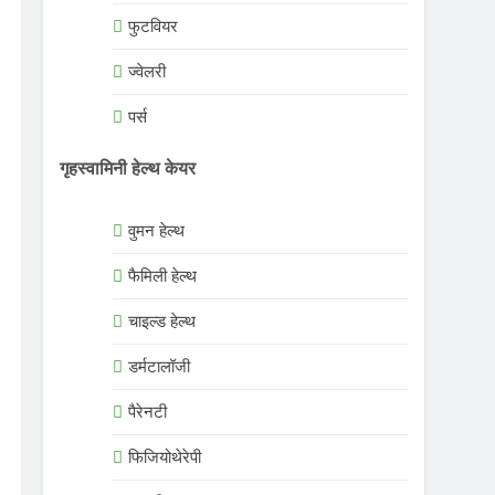
फुटवियर
ज्वेलरी
पर्स
गृहस्वामिनी हेल्थ केयर
वुमन हेल्थ
फैमिली हेल्थ
चाइल्ड हेल्थ
डर्मटालॉजी
पैरेनटी
फिजियोथेरेपी