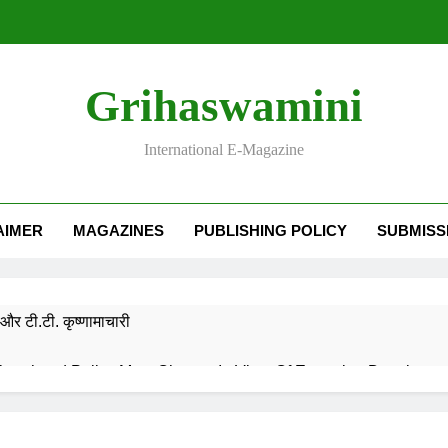
Grihaswamini
International E-Magazine
AIMER
MAGAZINES
PUBLISHING POLICY
SUBMISS
और टी.टी. कृष्णामाचारी
EMORY OF DESH RATNA Dr. RAJENDRA PRASAD