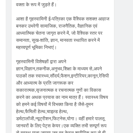
वक्ता के रूप में जुड़ते हैं।
आशा है गृहस्वामिनी ई-पत्रिका एक वैश्विक सशक्त आव़ाज
बनकर उभरेगी सामाजिक, राजनैतिक, वैज्ञानिक एवं
आध्यात्मिक चेतना जागृत करने में, जो वैश्विक स्तर पर
समानता, सुख-शांति, ज्ञान, मानवता स्थापित करने में
महत्त्वपूर्ण भूमिका निभाएं।
गृहस्वामिनी विशेषज्ञों द्वारा अपने
ज्ञान,विज्ञान,तकनीक,अनुभव,शिक्षा के माध्यम से,अपने
पाठकों तक स्वास्थ्य,सौंदर्य,फैशन,इन्टीरियर,कानून,रेसिपी
और आध्यात्म के प्रति जागरूक कर
सकारात्मक,सृजनात्मक व रचनात्मक गुणों का विकास
करने का अथक प्रयास का नाम मात्र हैं। स्वास्थ्य विषय
को हमने कई विषयों में विभक्त किया है जैसे-वुमन
हेल्थ,फैमिली हेल्थ,चाइल्ड हेल्थ,
डर्मटालॉजी,न्यूट्रीशन,फिटनेस,योगा। वहीं हमारे पालतू
जानवरों के लिए पेट्स केयर।एक व्यक्ति तभी सम्पूर्ण रूप
से स्वस्थ माना जाएगा जब वह केवल शारीरिक रूप से ही