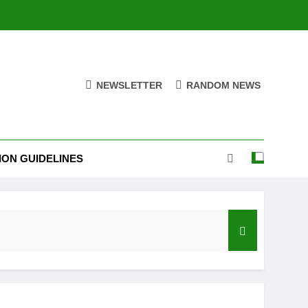
NEWSLETTER
RANDOM NEWS
ION GUIDELINES
India’s Neighbourhood Policy Must Change In View Of Emerging Developments