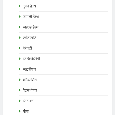
वुमन हेल्थ
फैमिली हेल्थ
चाइल्ड हेल्थ
डर्मटालॉजी
पैरेनटी
फिजियोथेरेपी
न्यूट्रीशन
कॉउंसलिंग
पेट्स केयर
फिटनेस
योगा