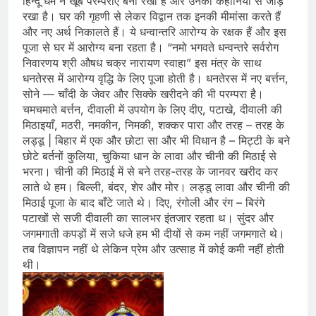
हिन्दू धर्म ने खूब परम्पराएँ बना रखी हैं और उनको कहानियों से जोड़
रखा है। घर की गृहणी से लेकर विद्वान तक इनकी मीमांसा करते हैं
और नए अर्थ निकालते हैं। ये धन्वान्तरि आरोग्य के रक्षक हैं और इस
पूजा से घर में आरोग्य बना रहता है। “नमो भगवते धन्वन्तरे सर्वरोग
निवारणय श्री औषध चक्र नारायण स्वाहा” इस मंत्र के साथ
धनतेरस में आरोग्य वृद्धि के लिए पूजा होती है। धनतेरस में नए बर्त्तन,
सोने — चाँदी के जेवर और सिक्‍के खरीदने की भी परम्परा है।
चमचमाते बर्त्तन, दीवाली में उपयोग के लिए दीए, पटाखे, दीवाली की
मिठाइयाँ, मठरी, नमकीन, निमकी, शक्कर पारा और तरह – तरह के
लड्डू | बिहार में एक और छोटा सा और भी विधान है – मिट्टी के बने
छोटे बर्तनों कुलिया, चुकिया धान के लावा और चीनी की मिठाई से
भरना। चीनी की मिठाई में से बने तरह-तरह के जानवर खरीद कर
लाते थे हम। बिल्ली, बंदर, शेर और मोर। लड्डू लावा और चीनी की
मिठाई पूजा के बाद बाँटे जाते थे। दिए, रंगोली और रंग – बिरंगे
पटाखों से सजी दीवाली का सालभर इंतजार रहता थ। सुंदर और
जगमगाती कपड़ों में सजे धजे हम भी दीयों से कम नहीं जगमगाते थे।
तब विज्ञापन नहीं थे लेकिन प्रेम और उत्साह में कोई कमी नहीं होती
थी।