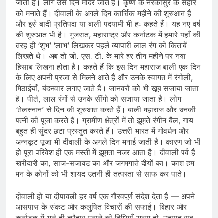
जाती है। लोग उस दिन मंदिर जाते हैं। कृष्ण के नरकासुर के संहार
को मनाते हैं। दीवाली के अगले दिन कार्त्तिक महीने की शुरुआत है
और इसे बादी प्रतिपदा या बाली पदयामी भी हः कहते हैं। यह नए वर्ष
की शुरुआत भी है। गुजरात, महाराष्ट्र और कर्नाटक में हमारे यहाँ की
तरह ही ‘शुभ’ ‘लाभ’ लिखकर पहले व्यापारी लाल रंग की किताबें
लिखते थे। अब तो जी. एस. टी. के मारे हर तीन महीने पर नया
हिसाब लिखना होता है। कहते हैं कि इस दिन महाराज बाली एक दिन
के लिए अपनी प्रजा से मिलने आते हैं और उनके स्वागत में रंगोली,
मिठाईयाँ, बंदनवार लगाए जाते हैं। जानवरों को भी खूब सजाया जाता
है। पीले, लाल रंगों से उनके सींगो को सजाया जाता है। लोग
‘तेलस्नान’ से दिन की शुरुआत करते हैं। बाली महाराज और उनकी
पत्नी की पूजा करते हैं। ग्रामीण क्षेत्रों में तो झूमते रंगीन बैल, गाय
बहुत ही सुंदर छटा प्रस्तुत करते हैं। उत्तरी भारत में गोवर्धन और
अन्नकूट पूजा भी दीवाली के अगले दिन मनाई जाती है। कारण जो भी
हो पूरा परिवेश ही एक मस्ती में झूमता नजर आता है। दीवाली पर्व है
खरीदारी का, साज-सजावट का और जगमगाते दीयों का। काश हम
मन के कोनों को भी शायद उतनी ही तत्परता से साफ कर पाते।
दीवाली हो या दीपावली हर वर्ष एक गौरवपूर्ण संदेश देता है — अपने
आसपास के संकट और कलुषित विचारों की सफाई। बिहार और
कर्नाटक में भले ही त्यौहार मनाने की विधियाँ अलग हो, उत्साह सब