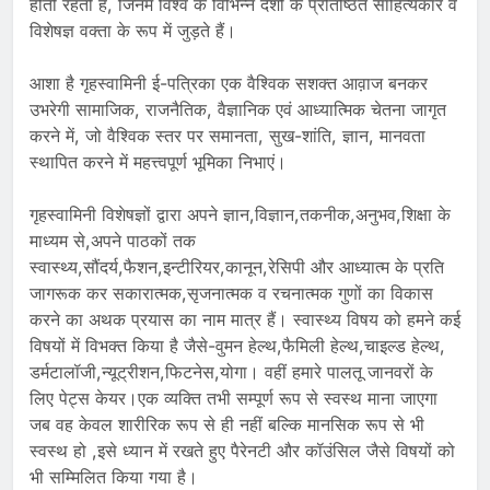
होती रहती हैं, जिनमें विश्व के विभिन्न देशों के प्रतिष्ठित साहित्यकार व
विशेषज्ञ वक्ता के रूप में जुड़ते हैं।
आशा है गृहस्वामिनी ई-पत्रिका एक वैश्विक सशक्त आव़ाज बनकर
उभरेगी सामाजिक, राजनैतिक, वैज्ञानिक एवं आध्यात्मिक चेतना जागृत
करने में, जो वैश्विक स्तर पर समानता, सुख-शांति, ज्ञान, मानवता
स्थापित करने में महत्त्वपूर्ण भूमिका निभाएं।
गृहस्वामिनी विशेषज्ञों द्वारा अपने ज्ञान,विज्ञान,तकनीक,अनुभव,शिक्षा के
माध्यम से,अपने पाठकों तक
स्वास्थ्य,सौंदर्य,फैशन,इन्टीरियर,कानून,रेसिपी और आध्यात्म के प्रति
जागरूक कर सकारात्मक,सृजनात्मक व रचनात्मक गुणों का विकास
करने का अथक प्रयास का नाम मात्र हैं। स्वास्थ्य विषय को हमने कई
विषयों में विभक्त किया है जैसे-वुमन हेल्थ,फैमिली हेल्थ,चाइल्ड हेल्थ,
डर्मटालॉजी,न्यूट्रीशन,फिटनेस,योगा। वहीं हमारे पालतू जानवरों के
लिए पेट्स केयर।एक व्यक्ति तभी सम्पूर्ण रूप से स्वस्थ माना जाएगा
जब वह केवल शारीरिक रूप से ही नहीं बल्कि मानसिक रूप से भी
स्वस्थ हो ,इसे ध्यान में रखते हुए पैरेनटी और कॉउंसिल जैसे विषयों को
भी सम्मिलित किया गया है।