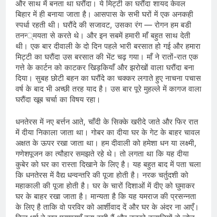
और साथ में बनता था घरौंदा। ये मिट्टी का घरौंदा शायद केवल
बिहार में ही बनाया जाता है। आसपास के सभी घरों में एक अनकही
स्पर्धा रहती थी। घरौंदे की सजावट, उसका रंग — रोगन हम बडी
तनन्‍्मयता से करते थे। और इन सबमें हमारी माँ बहुत साथ देती
थी। एक बार दीवाली के दो दिन पहले भारी बरसात हो गई और हमारा
मिट्टी का घरौंदा उस बरसात की भेंट चढ़ गया। माँ ने रातों-रात एक
गत्ते के कार्टन को काटकर खिड़कियाँ और झरोखों वाला घरौंदा बना
दिया। सुबह छोटी बहन का घरौंदे का चक्कर लगाते हुए नाचना पचास
वर्ष के बाद भी अच्छी तरह याद है। उस बार पूरे मुहल्ले में कागज वाला
घरौंदा खूब चर्चा का विषय रहा।
धनतेरस में नए बर्त्तन आते, चाँदी के सिक्के खरीदे जाते और फिर रात
में दीया निकाला जाता था। गोबर का दीया घर के गेट के बाहर चावल
अक्षत के ऊपर रखा जाता था। हम दीवाली को हमेशा धन या लक्ष्मी,
गणेशपूजन का त्यौहार समझते रहे थे। तो लगता था कि यह दीया
कुबेर को घर का रास्ता दिखाने के लिए है। यह बहुत बाद में पता चला
कि धनतेरस में वैद्य धन्वन्तरि की पूजा होती है। नरक चर्तुदशी को
महाकाली की पूजा होती है। घर के चारों दिशाओं में दीए को घुमाकर
घर के बाहर रखा जाता है। मान्यता है कि यह यमराज की प्रसन्नता
के लिए है ताकि वो परविर को आर्शीवाद दें और घर के अंदर ना आएँ।