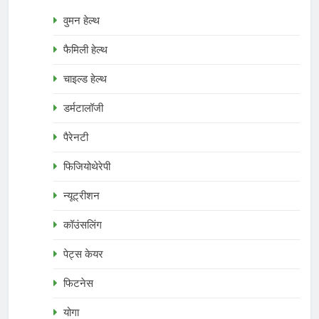
वुमन हेल्थ
फैमिली हेल्थ
चाइल्ड हेल्थ
डर्मटालॉजी
पैरेनटी
फिजियोथेरेपी
न्यूट्रीशन
कॉउंसलिंग
पेट्स केयर
फिटनेस
योगा