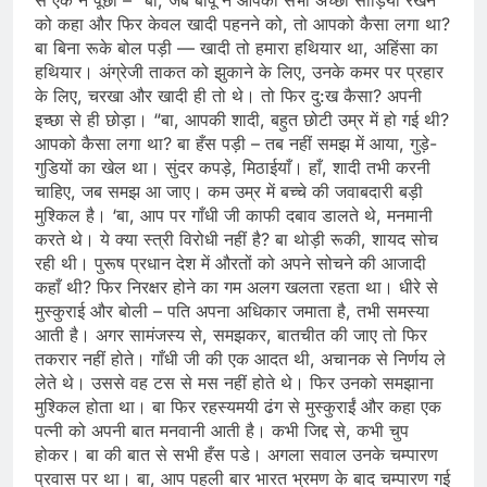
को कहा और फिर केवल खादी पहनने को, तो आपको कैसा लगा था?
बा बिना रूके बोल पड़ी — खादी तो हमारा हथियार था, अहिंसा का
हथियार। अंग्रेजी ताकत को झुकाने के लिए, उनके कमर पर प्रहार
के लिए, चरखा और खादी ही तो थे। तो फिर दु:ख कैसा? अपनी
इच्छा से ही छोड़ा। “बा, आपकी शादी, बहुत छोटी उम्र में हो गई थी?
आपको कैसा लगा था? बा हँस पड़ी – तब नहीं समझ में आया, गुड़े-
गुडियों का खेल था। सुंदर कपड़े, मिठाईयाँ। हाँ, शादी तभी करनी
चाहिए, जब समझ आ जाए। कम उम्र में बच्चे की जवाबदारी बड़ी
मुश्किल है। ‘बा, आप पर गाँधी जी काफी दबाव डालते थे, मनमानी
करते थे। ये क्या स्त्री विरोधी नहीं है? बा थोड़ी रूकी, शायद सोच
रही थी। पुरूष प्रधान देश में औरतों को अपने सोचने की आजादी
कहाँ थी? फिर निरक्षर होने का गम अलग खलता रहता था। धीरे से
मुस्कुराई और बोली – पति अपना अधिकार जमाता है, तभी समस्या
आती है। अगर सामंजस्य से, समझकर, बातचीत की जाए तो फिर
तकरार नहीं होते। गाँधी जी की एक आदत थी, अचानक से निर्णय ले
लेते थे। उससे वह टस से मस नहीं होते थे। फिर उनको समझाना
मुश्किल होता था। बा फिर रहस्यमयी ढंग से मुस्कुराईं और कहा एक
पत्नी को अपनी बात मनवानी आती है। कभी जिद्द से, कभी चुप
होकर। बा की बात से सभी हँस पडे। अगला सवाल उनके चम्पारण
प्रवास पर था। बा, आप पहली बार भारत भ्रमण के बाद चम्पारण गई