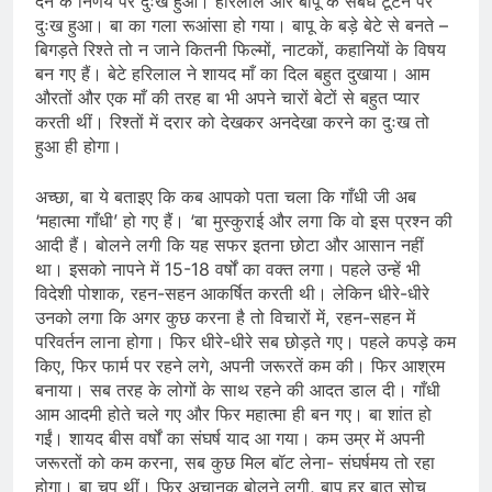
देने के निर्णय पर दुःख हुआ। हरिलाल और बापू के संबंध टूटने पर
दुःख हुआ। बा का गला रूआंसा हो गया। बापू के बड़े बेटे से बनते –
बिगड़ते रिश्ते तो न जाने कितनी फिल्मों, नाटकों, कहानियों के विषय
बन गए हैं। बेटे हरिलाल ने शायद माँ का दिल बहुत दुखाया। आम
औरतों और एक माँ की तरह बा भी अपने चारों बेटों से बहुत प्यार
करती थीं। रिश्तों में दरार को देखकर अनदेखा करने का दुःख तो
हुआ ही होगा।
अच्छा, बा ये बताइए कि कब आपको पता चला कि गाँधी जी अब
‘महात्मा गाँधी’ हो गए हैं। ‘बा मुस्कुराई और लगा कि वो इस प्रश्न की
आदी हैं। बोलने लगी कि यह सफर इतना छोटा और आसान नहीं
था। इसको नापने में 15-18 वर्षों का वक्‍त लगा। पहले उन्हें भी
विदेशी पोशाक, रहन-सहन आकर्षित करती थी। लेकिन धीरे-धीरे
उनको लगा कि अगर कुछ करना है तो विचारों में, रहन-सहन में
परिवर्तन लाना होगा। फिर धीरे-धीरे सब छोड़ते गए। पहले कपड़े कम
किए, फिर फार्म पर रहने लगे, अपनी जरूरतें कम की। फिर आश्रम
बनाया। सब तरह के लोगों के साथ रहने की आदत डाल दी। गाँधी
आम आदमी होते चले गए और फिर महात्मा ही बन गए। बा शांत हो
गईं। शायद बीस वर्षों का संघर्ष याद आ गया। कम उम्र में अपनी
जरूरतों को कम करना, सब कुछ मिल बॉट लेना- संघर्षमय तो रहा
होगा। बा चुप थीं। फिर अचानक बोलने लगी, बापू हर बात सोच