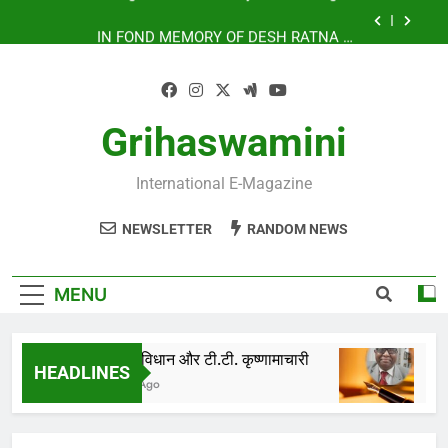
Skip
IN FOND MEMORY OF DESH RATNA Dr.
to
RAJENDRA PRASAD
content
UNFORTUNATE ADVENT OF SUICIDE BOMBING
IN INDIA
भारतीय संविधान और टी.टी. कृष्णामाचारी
Grihaswamini
India’s Neighbourhood Policy Must Change In
View Of Emerging Developments
International E-Magazine
IN FOND MEMORY OF DESH RATNA Dr.
RAJENDRA PRASAD
NEWSLETTER
RANDOM NEWS
UNFORTUNATE ADVENT OF SUICIDE BOMBING
IN INDIA
MENU
भारतीय संविधान और टी.टी. कृष्णामाचारी
HEADLINES
6 Months Ago
6 Mont