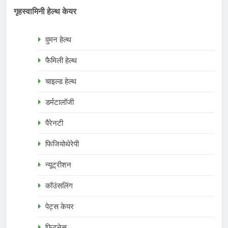
गृहस्वामिनी हेल्थ केयर
वुमन हेल्थ
फैमिली हेल्थ
चाइल्ड हेल्थ
डर्मटालॉजी
पैरेनटी
फिजियोथेरेपी
न्यूट्रीशन
कॉउंसलिंग
पेट्स केयर
फिटनेस