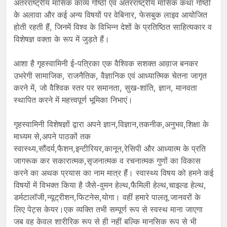
अंतरराष्ट्रीय मासिक काव्य गोष्ठी एवं अंतरराष्ट्रीय मासिक कथा गोष्ठी
के अलावा और कई अन्य विषयों पर वेबिनार, फेसबुक लाइव आयोजित
होती रहती हैं, जिनमें विश्व के विभिन्न देशों के प्रतिष्ठित साहित्यकार व
विशेषज्ञ वक्ता के रूप में जुड़ते हैं।
आशा है गृहस्वामिनी ई-पत्रिका एक वैश्विक सशक्त आव़ाज बनकर
उभरेगी सामाजिक, राजनैतिक, वैज्ञानिक एवं आध्यात्मिक चेतना जागृत
करने में, जो वैश्विक स्तर पर समानता, सुख-शांति, ज्ञान, मानवता
स्थापित करने में महत्त्वपूर्ण भूमिका निभाएं।
गृहस्वामिनी विशेषज्ञों द्वारा अपने ज्ञान,विज्ञान,तकनीक,अनुभव,शिक्षा के
माध्यम से,अपने पाठकों तक
स्वास्थ्य,सौंदर्य,फैशन,इन्टीरियर,कानून,रेसिपी और आध्यात्म के प्रति
जागरूक कर सकारात्मक,सृजनात्मक व रचनात्मक गुणों का विकास
करने का अथक प्रयास का नाम मात्र हैं। स्वास्थ्य विषय को हमने कई
विषयों में विभक्त किया है जैसे-वुमन हेल्थ,फैमिली हेल्थ,चाइल्ड हेल्थ,
डर्मटालॉजी,न्यूट्रीशन,फिटनेस,योगा। वहीं हमारे पालतू जानवरों के
लिए पेट्स केयर।एक व्यक्ति तभी सम्पूर्ण रूप से स्वस्थ माना जाएगा
जब वह केवल शारीरिक रूप से ही नहीं बल्कि मानसिक रूप से भी