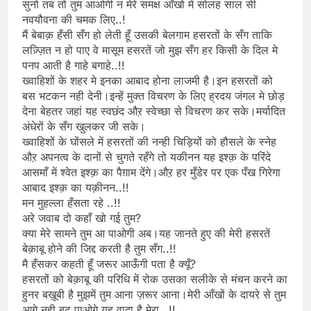
सुनो तब तो तुम आओगी न मेरे समक्ष आँखो में सोलह साल सी
नवयौवना की चमक लिए..!
मैं बेबाक़ हँसी सँग हो लेती हूँ उसकी बेलगाम हसरतों के सँग ताकि
लज़्ज़ित न हो पाए वे मासूम हसरतें जो मुझ सँग हर किसी के दिल मे
पनप आती है गाहे बगाहे..!!
ख्वाहिशों के शहर मे इनका आबाद होना लाजमी है।इन हसरतों को
बस भटकन नही देनी।इन्हें मुक्त विचरण के लिए ह्रदय जंगल मे छोड़
देना बेहतर जहां यह स्वछंद औऱ स्वेच्छा से विचरण कर सके।मर्यादित
अंधेरों के सँग खुलकर जी सके।
ख्वाहिशों के घोंसले में हसरतों की नन्ही चिड़ियों को हौसले के स्नेह
औऱ अपनत्व के दानों से चुगते रहँगे तो यकीनन यह इश्क़ के परिंदे
आसमाँ में श्वेत इश्क़ का पैग़ाम देंगे।औऱ हर मुँडेर पर एक पँख गिरेगा
आबाद इश्क़ का यक़ीनन..!!
मन मुहल्ला हँसता रहे ..!!
अरे जवाब दो कहाँ खो गई तुम?
क्या मेरे सामने तुम आ पाओगी अब।यह जानते हुए की मेरी हसरतें
बेक़ाबू होने की जिद्द करती है तुम सँग..!!
मै हँसकर कहती हूँ जरूर आऊँगी पता है क्यूँ?
हसरतों को बेक़ाबू की परिधि में रोक उसका सलीके से मंचन करने का
हुनर बख़ूबी है मुझमें तुम आना ज़रूर आना।मेरी आँखों के दायरे से तुम
आगे नही बढ़ पाओगे यह वादा है मेरा…!!