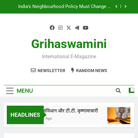
Skip
IN FOND MEMORY OF DESH RATNA Dr.
to
RAJENDRA PRASAD
content
UNFORTUNATE ADVENT OF SUICIDE BOMBING
IN INDIA
भारतीय संविधान और टी.टी. कृष्णामाचारी
Grihaswamini
India’s Neighbourhood Policy Must Change In
View Of Emerging Developments
International E-Magazine
IN FOND MEMORY OF DESH RATNA Dr.
RAJENDRA PRASAD
NEWSLETTER
RANDOM NEWS
UNFORTUNATE ADVENT OF SUICIDE BOMBING
IN INDIA
MENU
भारतीय संविधान और टी.टी. कृष्णामाचारी
HEADLINES
6 Months Ago
6 M