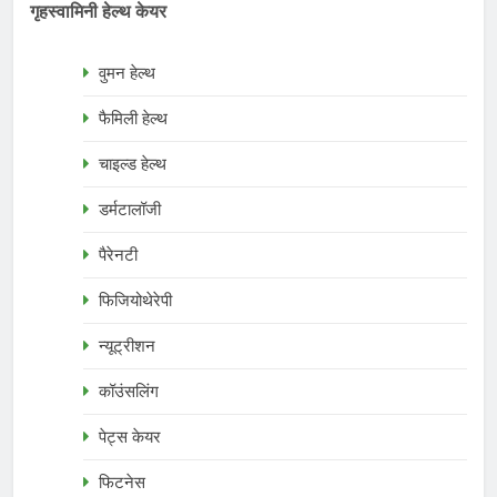
गृहस्वामिनी हेल्थ केयर
वुमन हेल्थ
फैमिली हेल्थ
चाइल्ड हेल्थ
डर्मटालॉजी
पैरेनटी
फिजियोथेरेपी
न्यूट्रीशन
कॉउंसलिंग
पेट्स केयर
फिटनेस